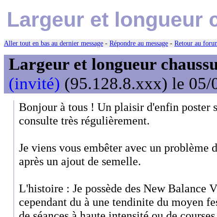
Largeur et longueur 
Aller tout en bas au dernier message
-
Répondre au message
-
Retour au forum
Largeur et longueur chaussu
(invité)
(95.128.8.xxx) le 05/
Bonjour à tous ! Un plaisir d'enfin poster 
consulte très régulièrement.
Je viens vous embêter avec un problème d
après un ajout de semelle.
L'histoire : Je possède des New Balance V
cependant du à une tendinite du moyen fess
de séances à haute intensité ou de courses,