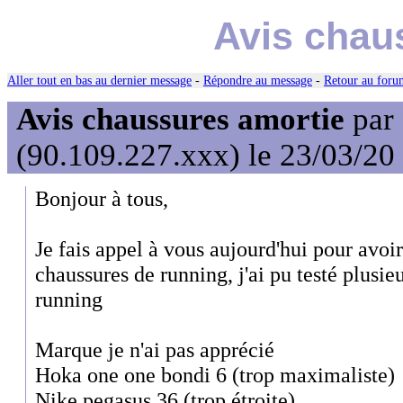
Avis chau
Aller tout en bas au dernier message
-
Répondre au message
-
Retour au forum
Avis chaussures amortie
par
(90.109.227.xxx) le 23/03/20
Bonjour à tous,
Je fais appel à vous aujourd'hui pour avoir
chaussures de running, j'ai pu testé plusi
running
Marque je n'ai pas apprécié
Hoka one one bondi 6 (trop maximaliste)
Nike pegasus 36 (trop étroite)