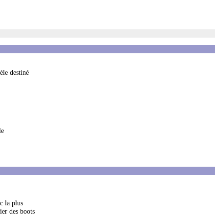
èle destiné
le
c la plus
nier des boots