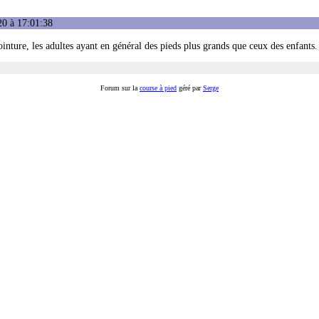
20 à 17:01:38
ointure, les adultes ayant en général des pieds plus grands que ceux des enfants.
Forum sur la
course à pied
géré par
Serge