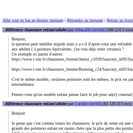
Aller tout en bas au dernier message
-
Répondre au message
-
Retour au forum
différence chaussure enfant/adulte
par
Johncaffe (invité)
(188.224.3.xxx) 
Bonjour,
la question peut sembler stupide mais y a-t-il d'après-vous une véritabl
aux adultes ( à pointure équivalente, j'en vois déjà venir certains) ?
Un exemple ici parmi d'autres:
https://www.i-run.fr/chaussures_femme/Junior_c1039/Saucony_m95/Sa
https://www.i-run.fr/chaussures_femme/Running_c24/Saucony_m95/S
C'est le même modèle, certaines pointures sont les mêmes, le prix est par 
intermédiaire.
Pensez-vous qu'un modèle enfant puisse faire le job pour un(e) coureur(
différence chaussure enfant/adulte
par
Luciole (invité)
(82.120.213.xxx) 
Bonjour
Je pense que c'est comme toutes les chaussures, le prix de vente est une
grande des pointures enfant est moins chère que la plus petite des pointure