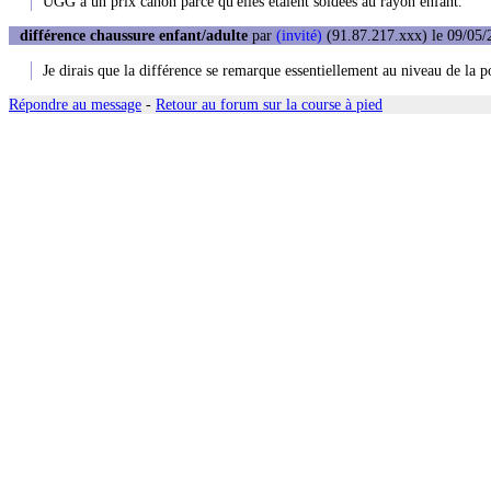
UGG à un prix canon parce qu'elles étaient soldées au rayon enfant.
différence chaussure enfant/adulte
par
(invité)
(91.87.217.xxx) le 09/05/
Je dirais que la différence se remarque essentiellement au niveau de la p
Répondre au message
-
Retour au forum sur la course à pied