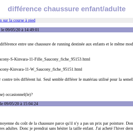
différence chaussure enfant/adulte
 sur la course à pied
le 09/05/20 à 14:49:01
e différence entre une chaussure de running destinée aux enfants et le même mod
ucony-S-Kinvara-11-Fille_Saucony_fiche_95153.html
aucony-Kinvara-11-W_Saucony_fiche_95151.html
contre très différent lui. Seul semble différer le matériau utilisé pour la semel
se) occasionnel(le)?
le 09/05/20 à 15:04:24
 moyenne du coût de la chaussure parce qu'il n'y a pas un prix par pointure. Don
s adultes. Donc je prendrai sans hésiter la taille enfant. J'ai acheté l'hiver der