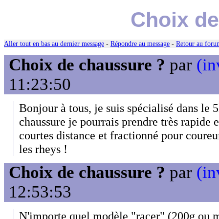
Choix de
Aller tout en bas au dernier message
-
Répondre au message
-
Retour au forum
Choix de chaussure ?
par
(in
11:23:50
Bonjour à tous, je suis spécialisé dans le 
chaussure je pourrais prendre très rapide 
courtes distance et fractionné pour coure
les rheys !
Choix de chaussure ?
par
(in
12:53:53
N'importe quel modèle "racer" (200g ou m