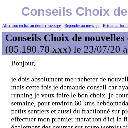
Conseils Choix de
Aller tout en bas au dernier message
-
Répondre au message
-
Retour au forum
Conseils Choix de nouvelles
(85.190.78.xxx) le 23/07/20 
Bonjour,
je dois absolument me racheter de nouvell
mais cette fois je demande conseil car ay
running je veux faire le bon choix. je cour
semaine, pour environ 60 kms hebdomadaire
petits sentiers et aussi du fractionné sur p
effectuer mon premier marathon d'ici la fin
également des courses sur route (semis) ai