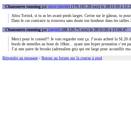
Chaussures running
par
ricco (invité)
(176.161.28.xxx) le 28/11/20 à 12:
Altra Torin4, si tu as les avant-pieds larges. Cerise sur le gâteau, tu pou
Dans le cas contraire tu trouvera sans doute ton bonheur dans les taille
Chaussures running
par
(invité)
(88.120.75.xxx) le 28/11/20 à 15:04:47
Merci pour le conseil!! Je vais regarder tout ça. J’avais acheté la SL20 de
bords de semelles au bout de 10km... ayant une hyper pronation c’est pa
J’ai une paire de brooks (adrenaline gts) qui est large pour accueillir ma 
Répondre au message
-
Retour au forum sur la course à pied