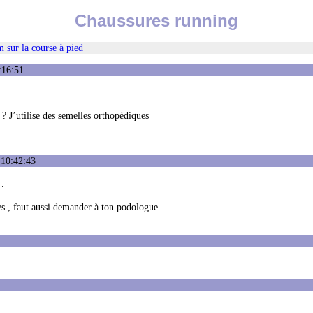
Chaussures running
 sur la course à pied
:16:51
 ? J’utilise des semelles orthopédiques
 10:42:43
 .
es , faut aussi demander à ton podologue .