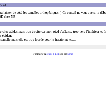
25:24
rra laisser de côté les semelles orthopédiques ;) Ce conseil ne vaut que si tu déb
s 2E chez NB.
 chez adidas mais trop étroite car mon pied s’affaisse trop vers l’intérieur et fr
s évident
semelle mais elle est trop lourde pour le fractionné etc...
Forum sur la
course à pied
géré par
Serge