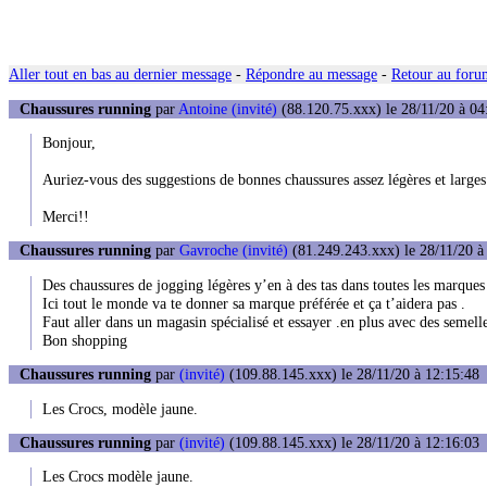
Aller tout en bas au dernier message
-
Répondre au message
-
Retour au forum
Chaussures running
par
Antoine (invité)
(88.120.75.xxx) le 28/11/20 à 04
Bonjour,
Auriez-vous des suggestions de bonnes chaussures assez légères et larges
Merci!!
Chaussures running
par
Gavroche (invité)
(81.249.243.xxx) le 28/11/20 à
Des chaussures de jogging légères y’en à des tas dans toutes les marques
Ici tout le monde va te donner sa marque préférée et ça t’aidera pas .
Faut aller dans un magasin spécialisé et essayer .en plus avec des semell
Bon shopping
Chaussures running
par
(invité)
(109.88.145.xxx) le 28/11/20 à 12:15:48
Les Crocs, modèle jaune.
Chaussures running
par
(invité)
(109.88.145.xxx) le 28/11/20 à 12:16:03
Les Crocs modèle jaune.