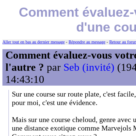
Comment évaluez-v
d'une cou
Aller tout en bas au dernier message
-
Répondre au message
-
Retour au forum
Comment évaluez-vous votre
l'autre ?
par
Seb (invité)
(194
14:43:10
Sur une course sur route plate, c'est facile
pour moi, c'est une évidence.
Mais sur une course cheloud, genre avec u
une distance exotique comme Marvejols Me