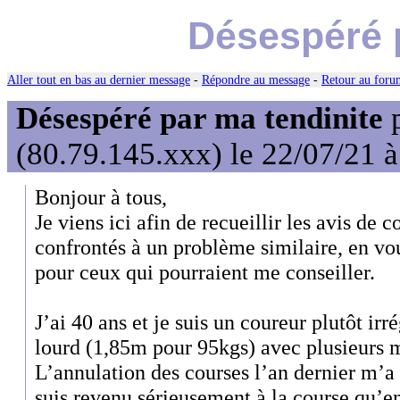
Désespéré p
Aller tout en bas au dernier message
-
Répondre au message
-
Retour au forum
Désespéré par ma tendinite
(80.79.145.xxx) le 22/07/21 
Bonjour à tous,
Je viens ici afin de recueillir les avis de 
confrontés à un problème similaire, en vo
pour ceux qui pourraient me conseiller.
J’ai 40 ans et je suis un coureur plutôt irr
lourd (1,85m pour 95kgs) avec plusieurs 
L’annulation des courses l’an dernier m’a
suis revenu sérieusement à la course qu’en