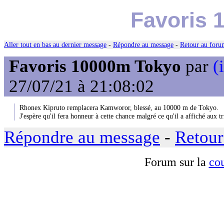
Favoris 
Aller tout en bas au dernier message
-
Répondre au message
-
Retour au forum
Favoris 10000m Tokyo
par
(
27/07/21 à 21:08:02
Rhonex Kipruto remplacera Kamworor, blessé, au 10000 m de Tokyo.
J'espère qu'il fera honneur à cette chance malgré ce qu'il a affiché aux tr
Répondre au message
-
Retour
Forum sur la
cou