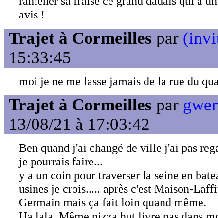
ramener sa fraise ce grand dadais qui a un 
avis !
Trajet à Cormeilles
par
(invi
15:33:45
moi je ne me lasse jamais de la rue du qua
Trajet à Cormeilles
par
gwen
13/08/21 à 17:03:42
Ben quand j'ai changé de ville j'ai pas reg
je pourrais faire...
y a un coin pour traverser la seine en bat
usines je crois..... après c'est Maison-Laffi
Germain mais ça fait loin quand même.
Ha lala. Même pizza hut livre pas dans mon c