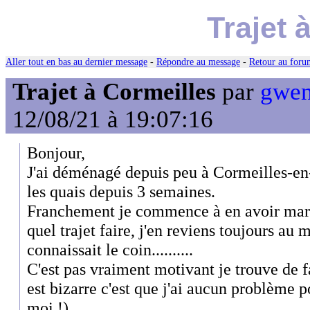
Trajet 
Aller tout en bas au dernier message
-
Répondre au message
-
Retour au forum
Trajet à Cormeilles
par
gwen
12/08/21 à 19:07:16
Bonjour,
J'ai déménagé depuis peu à Cormeilles-en-
les quais depuis 3 semaines.
Franchement je commence à en avoir marre
quel trajet faire, j'en reviens toujours a
connaissait le coin..........
C'est pas vraiment motivant je trouve de 
est bizarre c'est que j'ai aucun problème p
moi !)