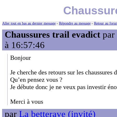
Chaussure
Aller tout en bas au dernier message
-
Répondre au message
-
Retour au forum
Chaussures trail evadict
par
à 16:57:46
Bonjour
Je cherche des retours sur les chaussures d
Qu’en pensez vous ?
Je débute donc je ne veux pas investir 
Merci à vous
par
La betterave (invité)