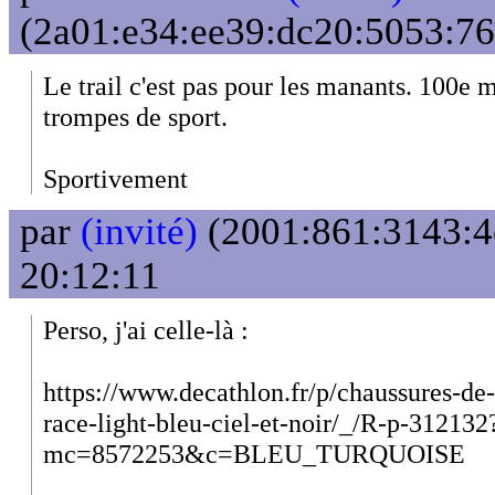
(2a01:e34:ee39:dc20:5053:76d
Le trail c'est pas pour les manants. 100e m
trompes de sport.
Sportivement
par
(invité)
(2001:861:3143:4e
20:12:11
Perso, j'ai celle-là :
https://www.decathlon.fr/p/chaussures-de
race-light-bleu-ciel-et-noir/_/R-p-312132
mc=8572253&c=BLEU_TURQUOISE