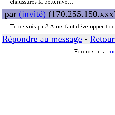
chaussures la betterave…
par
(invité)
(170.255.150.xxx)
Tu ne vois pas? Alors faut développer to
Répondre au message
-
Retour
Forum sur la
cou