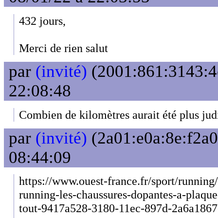
432 jours,
Merci de rien salut
par
(invité)
(2001:861:3143:4e
22:08:48
Combien de kilomètres aurait été plus judi
par
(invité)
(2a01:e0a:8e:f2a0
08:44:09
https://www.ouest-france.fr/sport/runnin
running-les-chaussures-dopantes-a-plaqu
tout-9417a528-3180-11ec-897d-2a6a186