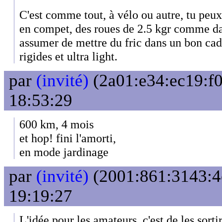
C'est comme tout, à vélo ou autre, tu peux
en compet, des roues de 2.5 kgr comme da
assumer de mettre du fric dans un bon cad
rigides et ultra light.
par
(invité)
(2a01:e34:ec19:f0
18:53:29
600 km, 4 mois
et hop! fini l'amorti,
en mode jardinage
par
(invité)
(2001:861:3143:4e
19:19:27
L'idée pour les amateurs, c'est de les sort