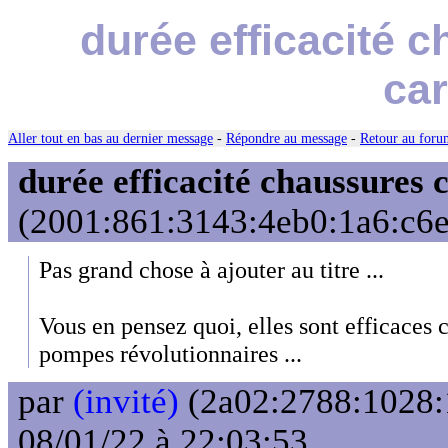
durée efficacité 
car
Aller tout en bas au dernier message
-
Répondre au message
-
Retour au forum
durée efficacité chaussures 
(2001:861:3143:4eb0:1a6:c6e7
Pas grand chose à ajouter au titre ...
Vous en pensez quoi, elles sont efficaces
pompes révolutionnaires ...
par
(invité)
(2a02:2788:1028:1
08/01/22 à 22:03:53