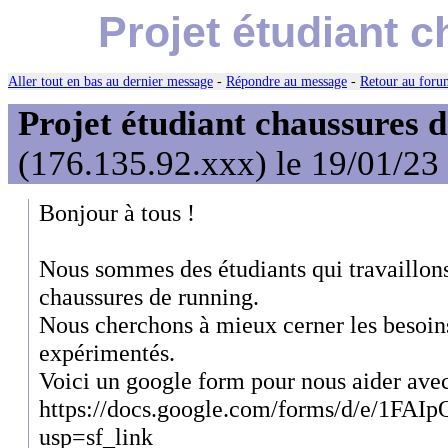
Projet étudiant 
Aller tout en bas au dernier message
-
Répondre au message
-
Retour au forum
Projet étudiant chaussures 
(176.135.92.xxx) le 19/01/23
Bonjour à tous !
Nous sommes des étudiants qui travaillons
chaussures de running.
Nous cherchons à mieux cerner les besoin
expérimentés.
Voici un google form pour nous aider avec
https://docs.google.com/forms/d/e/1
usp=sf_link