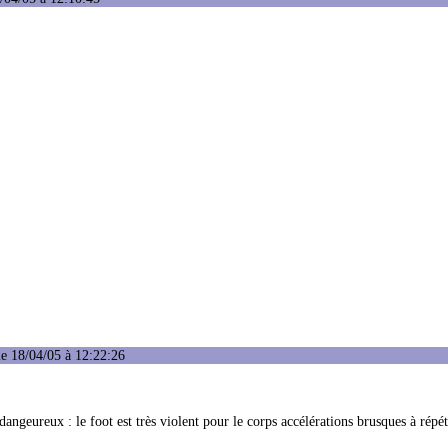
e 18/04/05 à 12:22:26
dangeureux : le foot est très violent pour le corps accélérations brusques à répéti