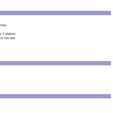
a vma
de 3 séances
ai fais une