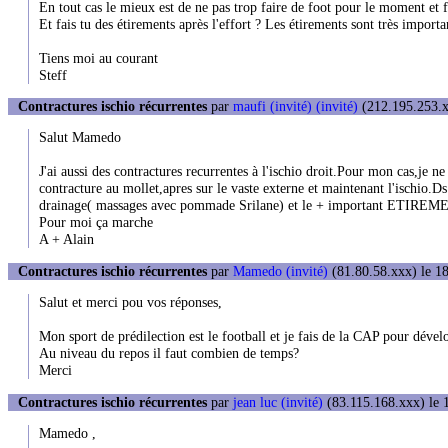
En tout cas le mieux est de ne pas trop faire de foot pour le moment et 
Et fais tu des étirements après l'effort ? Les étirements sont très importan
Tiens moi au courant
Steff
Contractures ischio récurrentes
par
maufi (invité) (invité)
(212.195.253.x
Salut Mamedo
J'ai aussi des contractures recurrentes à l'ischio droit.Pour mon cas,je ne
contracture au mollet,apres sur le vaste externe et maintenant l'ischio
drainage( massages avec pommade Srilane) et le + important ETIRE
Pour moi ça marche
A + Alain
Contractures ischio récurrentes
par
Mamedo (invité)
(81.80.58.xxx) le 18
Salut et merci pou vos réponses,
Mon sport de prédilection est le football et je fais de la CAP pour déve
Au niveau du repos il faut combien de temps?
Merci
Contractures ischio récurrentes
par
jean luc (invité)
(83.115.168.xxx) le 
Mamedo ,