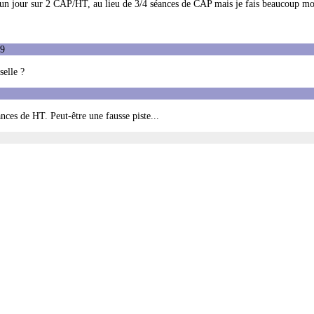
s un jour sur 2 CAP/HT, au lieu de 3/4 séances de CAP mais je fais beaucoup mo
59
selle ?
nces de HT. Peut-être une fausse piste...