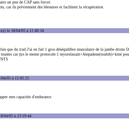
faire un peu de CAP sans forcer.
ts, car ils préviennent des blessures et facilitent la récupération.
xx) le 18/04/05 à 12:40:34
 fais que du trail.J'ai en fait 1 gros déséquilibre musculaire de la jambe droite.D
.Ds tousles cas tjrs le meme protocole:1 myorelaxant+Atepadene(toubib)+kiné pou
MENTS
/04/05 à 15:05:25
lopper mes capacités d'endurance.
18/04/05 à 23:19:44