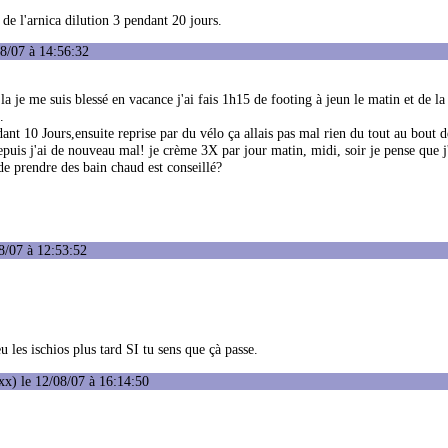
 de l'arnica dilution 3 pendant 20 jours.
08/07 à 14:56:32
 la je me suis blessé en vacance j'ai fais 1h15 de footing à jeun le matin et de l
.
dant 10 Jours,ensuite reprise par du vélo ça allais pas mal rien du tout au bout 
 depuis j'ai de nouveau mal! je crème 3X par jour matin, midi, soir je pense que j'
 de prendre des bain chaud est conseillé?
8/07 à 12:53:52
 les ischios plus tard SI tu sens que çà passe.
x) le 12/08/07 à 16:14:50