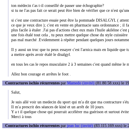
ton médecin t'as t-il conseillé de passer une échographie?
si tu ne l'as pas fait ce serait peut être bien de vérifier que ce n'est qu'un
si c'est une contracture essaie peut être la pommade DISALGYL ( attention
ce que je veux dire ); c'est en vente en pharmacie sans ordonnance ; il f
plus facile à étaler .J'ai pas d'actions chez eux mais l'huile akiléine c'est
une fois étalé tout cela , tu peux mettre quelque chose du style cuissièr
pas mal marché .Evidemment à répéter pendant quelques jours notamment
Il y aussi un truc que tu peux essayer c'est l'arnica mais en liquide que
a mettre après avoir étalé le disalgyl.
en tous les cas le repos musculaire 2 à 3 semaines c'est quand même le 
Allez bon courage et arrêtes le foot .
Contractures ischio récurrentes
par
Mamedo (invité)
(81.80.58.xxx) le 19
Salut,
Je suis allé voir un medecin du sport qui m'a dit que ma contracture s'ét
Il m'a prescrit des séances de kiné et un arrêt de 10 jours.
Y a t il quelque chose qui pourrait accélérer ma guérison et surtout évite
Merci à tous
Contractures ischio récurrentes
par
jean luc (invité)
(83.115.169.xxx) le 