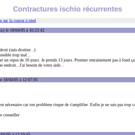
Contractures ischio récurrentes
 sur la course à pied
x) le 18/04/05 à 10:23:42
oit (suis droitier...)
ossible trop mal...
 et un repos de 10 jours. Je prends 13 jours. Premier entrainement pas à fond ça
endroit...J'ai besoin de votre aide...
e 18/04/05 à 12:07:05
'est nécessaire car ton problème risque de s'amplifier. Enfin je ne sais pas trop ca
te conseiller
/04/05 à 12:10:45