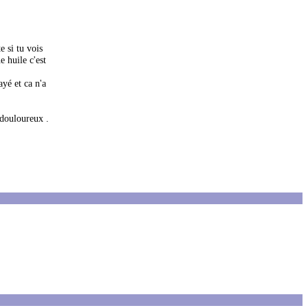
e si tu vois
e huile c'est
ayé et ca n'a
 douloureux .