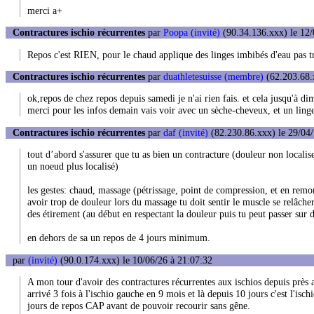
merci a+
Contractures ischio récurrentes
par
Poopa (invité)
(90.34.136.xxx) le 12/
Repos c'est RIEN, pour le chaud applique des linges imbibés d'eau pas tro
Contractures ischio récurrentes
par
duathletesuisse (membre)
(62.203.68.x
ok,repos de chez repos depuis samedi je n'ai rien fais. et cela jusqu'à d
merci pour les infos demain vais voir avec un sèche-cheveux, et un linge. 
Contractures ischio récurrentes
par
daf (invité)
(82.230.86.xxx) le 29/04/
tout d’abord s'assurer que tu as bien un contracture (douleur non localise
un noeud plus localisé)
les gestes: chaud, massage (pétrissage, point de compression, et en remon
avoir trop de douleur lors du massage tu doit sentir le muscle se relâcher
des étirement (au début en respectant la douleur puis tu peut passer sur 
en dehors de sa un repos de 4 jours minimum.
par
(invité)
(90.0.174.xxx) le 10/06/26 à 21:07:32
A mon tour d'avoir des contractures récurrentes aux ischios depuis près 
arrivé 3 fois à l'ischio gauche en 9 mois et là depuis 10 jours c'est l'is
jours de repos CAP avant de pouvoir recourir sans gêne.