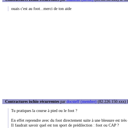
ouais c'est au foot...merci de ton aide
Contractures ischio récurrentes
par
docsteff (membre)
(82.226.150.xxx) l
Tu pratiques la course à pied ou le foot ?
En effet reprendre avec du foot directement suite à une blessure est très 
Il faudrait savoir quel est ton sport de prédilection : foot ou CAP ?