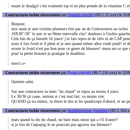
essaie le disalgyl c'est vraiment top et en plus prends de la vitamine C et
Contractures ischio récurrentes
par
Quentin (invité)
(85.1.22.xxx) le 11/
Bonjour,
moi aussi je suis victime plusieurs fois par an de Contractures au ischio.
10X30''/30'' le soir et au 9ème intervalle clac! douleurs à l'ischio gauche
Cela fais de ça bientôt 16 jours! j'ai fais repos ni de vélo ni de CAP pen
mais il fais froid et il pleut et je suis quand même allez roulé jeudi! et
erreur le froid n'est pas bon pour ce genre de blessure! sinon est-ce que
pour la petite histoire je pratique le duathlon.
merci a+
Contractures ischio récurrentes
par
Poopa (invité)
(90.7.210.xxx) le 12/0
Quentin salut,
Sur une contracture tu mets "du chaud" et repos au moins 4 jours.
Le 30/30 çà casse, surtout si c'est mal fait, va moins vite.
QUAND çà ira mieux, tu étires le dos et les quadriceps d'abord, et un peu
Contractures ischio récurrentes
par
duathletesuisse (membre)
(85.2.164.xx
mais quand tu dis du chaud, un bain mais sinon qui a t'il d'autre?
si je fais de l'aquajog Je ne pourrais pas agraver ma blessure?