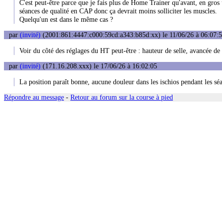
C'est peut-être parce que je fais plus de Home Trainer qu'avant, en gro
séances de qualité en CAP donc ça devrait moins solliciter les muscles.
Quelqu'un est dans le même cas ?
par
(invité)
(2001:861:4447:c000:59cd:a343:b85d:xx) le 11/06/26 à 06:07:
Voir du côté des réglages du HT peut-être : hauteur de selle, avancée de 
par
(invité)
(171.16.208.xxx) le 17/06/26 à 16:02:05
La position paraît bonne, aucune douleur dans les ischios pendant les séa
Répondre au message
-
Retour au forum sur la course à pied