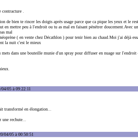
e contracture .
 de bien te rincer les doigts après usage parce que ca pique les yeux et le rest
aut en mettre peu à l'endroit ou tu as mal en faisant pénétrer doucement.Avec un
 pas mal
e néoprène ( en vente chez Décathlon ) pour tenir bien au chaud.Moi j'ai déjà ess
 la nuit c'est le mieux
 tu mets dans une bouteille munie d'un spray pour diffuser en nuage sur l'endroit
mieux.
/04/05 à 09:22:11
ait transformé en élongation...
r une rechute...
20/04/05 à 00:50:51