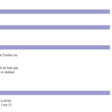
t l'ischio ou
l ne faut pas
et réaliser
Ca m'est
 c'est 15