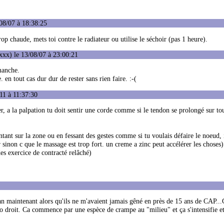
08/07 à 18:38:25
p chaude, mets toi contre le radiateur ou utilise le séchoir (pas 1 heure).
xx) le 13/08/07 à 23:00:21
imanche.
en tout cas dur dur de rester sans rien faire. :-(
11 à 11:37:30
r, a la palpation tu doit sentir une corde comme si le tendon se prolongé sur tou
tant sur la zone ou en fessant des gestes comme si tu voulais défaire le noeud, i
 sinon c que le massage est trop fort. un creme a zinc peut accélérer les choses) 
des exercice de contracté relâché)
an maintenant alors qu'ils ne m'avaient jamais gêné en près de 15 ans de CAP...
chio droit. Ca commence par une espèce de crampe au "milieu" et ça s'intensifie et