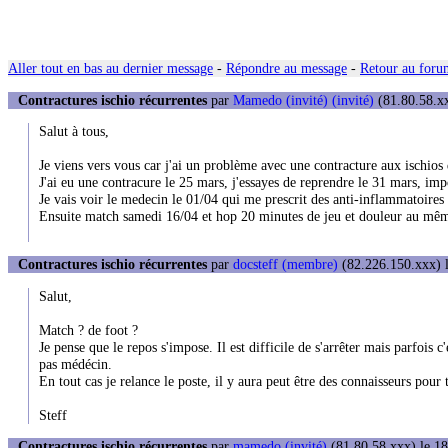
Aller tout en bas au dernier message
-
Répondre au message
-
Retour au forum
Contractures ischio récurrentes
par
Mamedo (invité) (invité)
(81.80.58.xx
Salut à tous,
Je viens vers vous car j'ai un problème avec une contracture aux ischios dr
J'ai eu une contracure le 25 mars, j'essayes de reprendre le 31 mars, imp
Je vais voir le medecin le 01/04 qui me prescrit des anti-inflammatoires
Ensuite match samedi 16/04 et hop 20 minutes de jeu et douleur au même 
Contractures ischio récurrentes
par
docsteff (membre)
(82.226.150.xxx) l
Salut,
Match ? de foot ?
Je pense que le repos s'impose. Il est difficile de s'arrêter mais parfois c
pas médécin.
En tout cas je relance le poste, il y aura peut être des connaisseurs pour 
Steff
Contractures ischio récurrentes
par
mamedo (invité)
(81.80.58.xxx) le 18