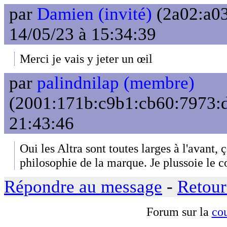
par
Damien (invité)
(2a02:a03
14/05/23 à 15:34:39
Merci je vais y jeter un œil
par
palindnilap (membre)
(2001:171b:c9b1:cb60:7973:d
21:43:46
Oui les Altra sont toutes larges à l'avant, ç
philosophie de la marque. Je plussoie le c
Répondre au message
-
Retour
Forum sur la
cou