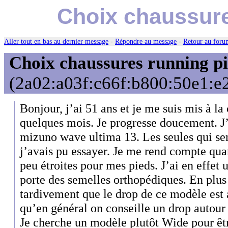
Choix chaussure
Aller tout en bas au dernier message
-
Répondre au message
-
Retour au forum
Choix chaussures running pi
(2a02:a03f:c66f:b800:50e1:e2
Bonjour, j’ai 51 ans et je me suis mis à la 
quelques mois. Je progresse doucement. J’
mizuno wave ultima 13. Les seules qui se
j’avais pu essayer. Je me rend compte qu
peu étroites pour mes pieds. J’ai en effet u
porte des semelles orthopédiques. En plus
tardivement que le drop de ce modèle est
qu’en général on conseille un drop auto
Je cherche un modèle plutôt Wide pour être