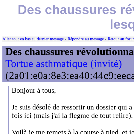
Des chaussures rév
les
Aller tout en bas au dernier message
-
Répondre au message
-
Retour au forum
Des chaussures révolutionnair
Tortue asthmatique (invité)
(2a01:e0a:8e3:ea40:44c9:eeca
Bonjour à tous,
Je suis désolé de ressortir un dossier qui 
fois ici (mais j'ai la flegme de tout relire).
Voilà je me remets à la course à pied, et je