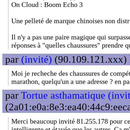
On Cloud : Boom Echo 3
Une pelleté de marque chinoises non distr
Il n'y a pas une paire magique qui surpasse 
réponses à "quelles chaussures" prendre qu'
par
(invité)
(90.109.121.xxx) 
Moi je recheche des chaussures de compéti
marathon, quelqu'un a une adresse ? en pas
par
Tortue asthamatique (invi
(2a01:e0a:8e3:ea40:44c9:eeca
Merci beaucoup invité 81.255.178 pour ce
intelligente et étayée que les autres. Ça m'a