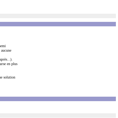
semi
i aucune
près...).
urse en plus
ne solution