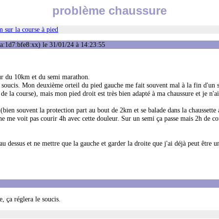
problème chaussure
 sur la course à pied
:1d7:bfe8:xx) le 31/01/24 à 14:23:55
sur du 10km et du semi marathon.
n soucis. Mon deuxième orteil du pied gauche me fait souvent mal à la fin d'un 
e la course), mais mon pied droit est très bien adapté à ma chaussure et je n'a
 (bien souvent la protection part au bout de 2km et se balade dans la chaussette a
e ne me voit pas courir 4h avec cette douleur. Sur un semi ça passe mais 2h de co
 dessus et ne mettre que la gauche et garder la droite que j'ai déjà peut être u
e, ça réglera le soucis.