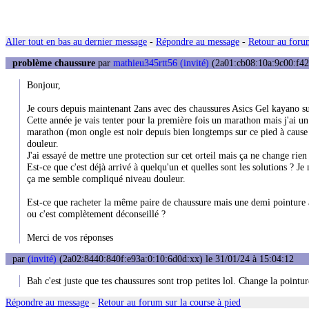
Aller tout en bas au dernier message
-
Répondre au message
-
Retour au forum
problème chaussure
par
mathieu345rtt56 (invité)
(2a01:cb08:10a:9c00:f42a
Bonjour,
Je cours depuis maintenant 2ans avec des chaussures Asics Gel kayano 
Cette année je vais tenter pour la première fois un marathon mais j'ai u
marathon (mon ongle est noir depuis bien longtemps sur ce pied à cause d
douleur.
J'ai essayé de mettre une protection sur cet orteil mais ça ne change rien
Est-ce que c'est déjà arrivé à quelqu'un et quelles sont les solutions ? J
ça me semble compliqué niveau douleur.
Est-ce que racheter la même paire de chaussure mais une demi pointure au
ou c'est complètement déconseillé ?
Merci de vos réponses
par
(invité)
(2a02:8440:840f:e93a:0:10:6d0d:xx) le 31/01/24 à 15:04:12
Bah c'est juste que tes chaussures sont trop petites lol. Change la pointur
Répondre au message
-
Retour au forum sur la course à pied