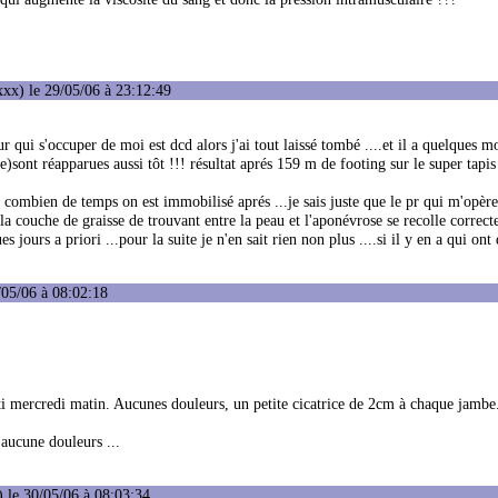
xx) le 29/05/06 à 23:12:49
 qui s'occuper de moi est dcd alors j'ai tout laissé tombé ....et il a quelques moi
)sont réapparues aussi tôt !!! résultat aprés 159 m de footing sur le super tapis 
 combien de temps on est immobilisé aprés ...je sais juste que le pr qui m'opère
la couche de graisse de trouvant entre la peau et l'aponévrose se recolle correc
es jours a priori ...pour la suite je n'en sait rien non plus ....si il y en a qui ont 
/05/06 à 08:02:18
sorti mercredi matin. Aucunes douleurs, un petite cicatrice de 2cm à chaque jambe
 aucune douleurs ...
 le 30/05/06 à 08:03:34