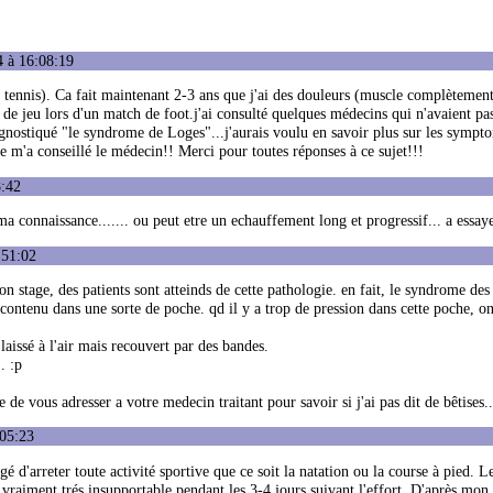
4 à 16:08:19
 et tennis). Ca fait maintenant 2-3 ans que j'ai des douleurs (muscle complètemen
 de jeu lors d'un match de foot.j'ai consulté quelques médecins qui n'avaient pa
iagnostiqué "le syndrome de Loges"...j'aurais voulu en savoir plus sur les sympt
ue m'a conseillé le médecin!! Merci pour toutes réponses à ce sujet!!!
8:42
 ma connaissance....... ou peut etre un echauffement long et progressif... a essay
:51:02
n stage, des patients sont atteinds de cette pathologie. en fait, le syndrome des
t contenu dans une sorte de poche. qd il y a trop de pression dans cette poche, o
t laissé à l'air mais recouvert par des bandes.
. :p
e de vous adresser a votre medecin traitant pour savoir si j'ai pas dit de bêtises..
:05:23
 d'arreter toute activité sportive que ce soit la natation ou la course à pied. L
rs vraiment trés insupportable pendant les 3-4 jours suivant l'effort. D'après mon