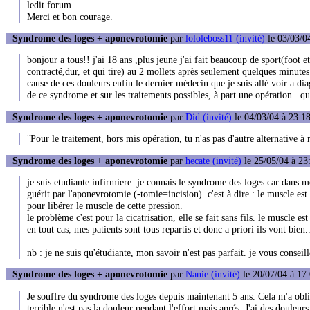
ledit forum.
Merci et bon courage.
Syndrome des loges + aponevrotomie
par
lololeboss11 (invité)
le 03/03/0
bonjour a tous!! j'ai 18 ans ,plus jeune j'ai fait beaucoup de sport(foot
contracté,dur, et qui tire) au 2 mollets après seulement quelques minutes
cause de ces douleurs.enfin le dernier médecin que je suis allé voir a d
de ce syndrome et sur les traitements possibles, à part une opération...q
Syndrome des loges + aponevrotomie
par
Did (invité)
le 04/03/04 à 23:1
¨Pour le traitement, hors mis opération, tu n'as pas d'autre alternative à
Syndrome des loges + aponevrotomie
par
hecate (invité)
le 25/05/04 à 23
je suis etudiante infirmiere. je connais le syndrome des loges car dans mo
guérit par l'aponevrotomie (-tomie=incision). c'est à dire : le muscle es
pour libérer le muscle de cette pression.
le problème c'est pour la cicatrisation, elle se fait sans fils. le muscle es
en tout cas, mes patients sont tous repartis et donc a priori ils vont bien..
nb : je ne suis qu'étudiante, mon savoir n'est pas parfait. je vous conseill
Syndrome des loges + aponevrotomie
par
Nanie (invité)
le 20/07/04 à 17
Je souffre du syndrome des loges depuis maintenant 5 ans. Cela m'a obligé
terrible n'est pas la douleur pendant l'effort mais aprés. J'ai des douleu