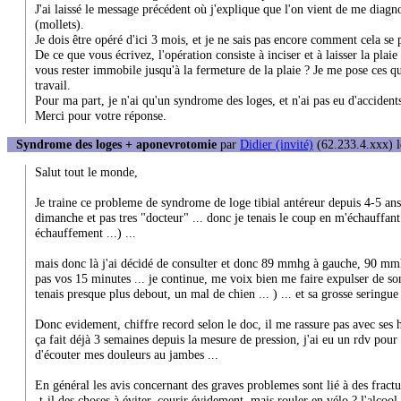
J'ai laissé le message précédent où j'explique que l'on vient de me diagno
(mollets).
Je dois être opéré d'ici 3 mois, et je ne sais pas encore comment cela se 
De ce que vous écrivez, l'opération consiste à inciser et à laisser la pl
vous rester immobile jusqu'à la fermeture de la plaie ? Je me pose ces qu
travail.
Pour ma part, je n'ai qu'un syndrome des loges, et n'ai pas eu d'accidents
Merci pour votre réponse.
Syndrome des loges + aponevrotomie
par
Didier (invité)
(62.233.4.xxx) l
Salut tout le monde,
Je traine ce probleme de syndrome de loge tibial antéreur depuis 4-5 ans .
dimanche et pas tres "docteur" ... donc je tenais le coup en m'échauffant
échauffement ...) ...
mais donc là j'ai décidé de consulter et donc 89 mmhg à gauche, 90 mmhg à
pas vos 15 minutes ... je continue, me voix bien me faire expulser de son 
tenais presque plus debout, un mal de chien ... ) ... et sa grosse seringue
Donc evidement, chiffre record selon le doc, il me rassure pas avec ses 
ça fait déjà 3 semaines depuis la mesure de pression, j'ai eu un rdv pour 
d'écouter mes douleurs au jambes ...
En général les avis concernant des graves problemes sont lié à des fracture
-t-il des choses à éviter, courir évidement, mais rouler en vélo ? l'alcoo