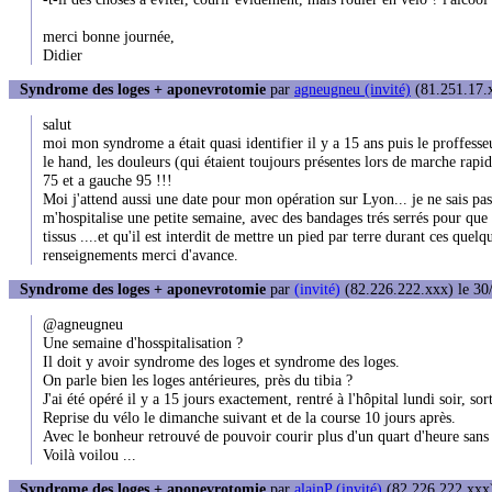
merci bonne journée,
Didier
Syndrome des loges + aponevrotomie
par
agneugneu (invité)
(81.251.17.x
salut
moi mon syndrome a était quasi identifier il y a 15 ans puis le proffesseur
le hand, les douleurs (qui étaient toujours présentes lors de marche rapide
75 et a gauche 95 !!!
Moi j'attend aussi une date pour mon opération sur Lyon... je ne sais pas
m'hospitalise une petite semaine, avec des bandages trés serrés pour que 
tissus ....et qu'il est interdit de mettre un pied par terre durant ces quelqu
renseignements merci d'avance.
Syndrome des loges + aponevrotomie
par
(invité)
(82.226.222.xxx) le 30
@agneugneu
Une semaine d'hosspitalisation ?
Il doit y avoir syndrome des loges et syndrome des loges.
On parle bien les loges antérieures, près du tibia ?
J'ai été opéré il y a 15 jours exactement, rentré à l'hôpital lundi soir, 
Reprise du vélo le dimanche suivant et de la course 10 jours après.
Avec le bonheur retrouvé de pouvoir courir plus d'un quart d'heure sans
Voilà voilou ...
Syndrome des loges + aponevrotomie
par
alainP (invité)
(82.226.222.xxx)