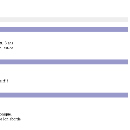
t, 3 ans
n, est-ce
ait!!!
ronique.
ue lon aborde