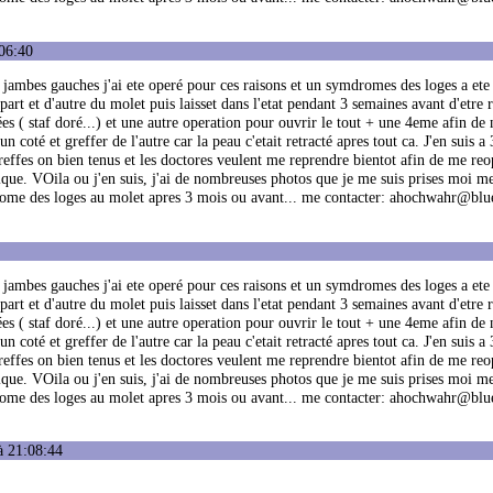
06:40
 jambes gauches j'ai ete operé pour ces raisons et un symdromes des loges a ete
art et d'autre du molet puis laisset dans l'etat pendant 3 semaines avant d'etre 
es ( staf doré...) et une autre operation pour ouvrir le tout + une 4eme afin de 
 coté et greffer de l'autre car la peau c'etait retracté apres tout ca. J'en suis a
reffes on bien tenus et les doctores veulent me reprendre bientot afin de me reo
tique. VOila ou j'en suis, j'ai de nombreuses photos que je me suis prises moi 
drome des loges au molet apres 3 mois ou avant... me contacter: ahochwahr@bl
 jambes gauches j'ai ete operé pour ces raisons et un symdromes des loges a ete
art et d'autre du molet puis laisset dans l'etat pendant 3 semaines avant d'etre 
es ( staf doré...) et une autre operation pour ouvrir le tout + une 4eme afin de 
 coté et greffer de l'autre car la peau c'etait retracté apres tout ca. J'en suis a
reffes on bien tenus et les doctores veulent me reprendre bientot afin de me reo
tique. VOila ou j'en suis, j'ai de nombreuses photos que je me suis prises moi 
drome des loges au molet apres 3 mois ou avant... me contacter: ahochwahr@bl
à 21:08:44