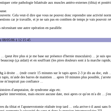
stiquer cette pathologie bilatérale aux muscles antéro-externes (tibia) et postér
passe.
aie ouverte. Cela veut-il dire que vous ne pouvez donc reprendre une activité nor
estions car je travaille, et je ne sais pas en combien de temps je vais pouvoir r
 nécessitant une autre opération en parallèle.
e 08/05/06 à 12:15:45
.. (peut être plus si je me base sur présence d'hernie musculaire) ... je suis spo
 beaucoup (ça aidait) et en souffrant (les pires douleurs sont à la marche rapide
 droite ... (mdr courir 15 minutes sur le tapis apres 2-3 je dis au doc, euh ...
tapis, m'aide des barres de maintien ... apres 10 minutes plus possible, j'arrete .
 ne m'inspirait pas confiance ...
histoires d'amputaion, de syndrome aigu etc.
parler intervention, mais encore aucune date, moi apres ce qu'on m'a dit ... j'es
s du tibiat et l'aponevrotomie réalisée trop tard ... cela arrive-t-il aussi sans fr
l qui augmente la viscosité du sang et donc la pression intramusculaire ???