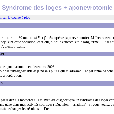
Syndrome des loges + aponevrotomie
 sur la course à pied
fort - norm.= 30 mm maxi !!!) j'ai été opérée (aponevrotomie). Malheureusemen
deja subi cette operation, et si oui, a-t-elle efficace sur le long terme ? Et si no
 A bientot. Leslie
:49:16
c une aponevrotomie en decembre 2003.
voir des renseignements et je ne sais plus à qui m'adresser. Car personne de conn
e à l'opération.
:46
n passé dans le motocross. Il m'avait été diagnostiqué un syndrome des loges ch
une gène dans mes activités sportives ( Duathlon - Triathlon). Si vous voulez q
ic, echanger les résultats.....Etc.....