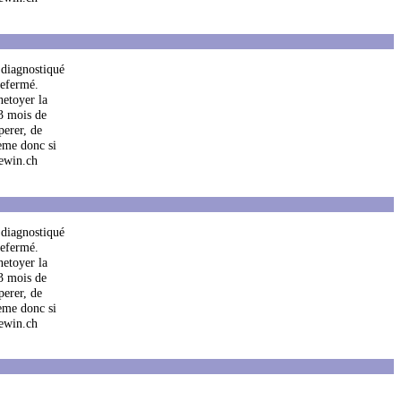
 diagnostiqué
refermé.
netoyer la
 3 mois de
perer, de
meme donc si
uewin.ch
 diagnostiqué
refermé.
netoyer la
 3 mois de
perer, de
meme donc si
uewin.ch