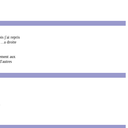
s j'ai repris
...a droite
tement aux
d'autres
.