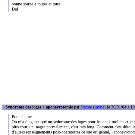
bonne soirée à toutes et tous.
Did
Syndrome des loges + aponevrotomie
par
Nicole (invité)
le 30/01/04 à 10
Pour Janine.
On m'a diagnostiqué un sydnrome des loges pour les deux mollets et je d
plus courir ni nager normalement, c'est très long. Comment c'est déroulé
d'autres renseignements post-opératoires ce site est génial, l'aponévro