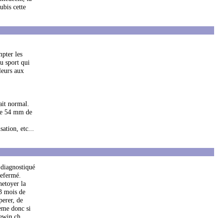
ubis cette
mpter les
du sport qui
leurs aux
fait normal.
n de 54 mm de
ation, etc...
 diagnostiqué
refermé.
netoyer la
 3 mois de
perer, de
meme donc si
uewin.ch