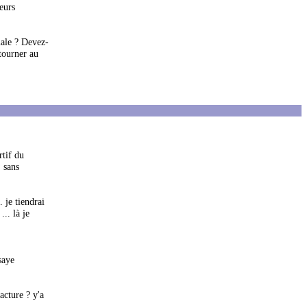
ieurs
male ? Devez-
etourner au
rtif du
, sans
 je tiendrai
.. là je
saye
acture ? y'a