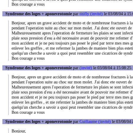
Bon courage a vous
Syndrome des loges + aponevrotomie
par
titifly (invité)
le 03/08/04 à 15:
Bonjour, apres un grave accident de moto et de nombreuse fractures à la
pendant l'operation suite au choc sur mon molet. J'ai donc ete ouvert de p
Malheureusement apres l'operation de fermeture les plaies se sont infecté
plaie sous pression d'esu a été necessaire avant de pouvoir me refemer d'un
mon accident et je ne peu toujours pas poser le pied par terre mes mes g
enlever les greffes , et me refermer la jambes de maniere bien plus este
quelqu'un cherche a savoir a quoi peut resembler une cicatrices de syn
Bon courage a vous
Syndrome des loges + aponevrotomie
par
(invité)
le 03/08/04 à 15:08:25
Bonjour, apres un grave accident de moto et de nombreuse fractures à la
pendant l'operation suite au choc sur mon molet. J'ai donc ete ouvert de p
Malheureusement apres l'operation de fermeture les plaies se sont infecté
plaie sous pression d'esu a été necessaire avant de pouvoir me refemer d'un
mon accident et je ne peu toujours pas poser le pied par terre mes mes g
enlever les greffes , et me refermer la jambes de maniere bien plus este
quelqu'un cherche a savoir a quoi peut resembler une cicatrices de syn
Bon courage a vous
Syndrome des loges + aponevrotomie
par
Guillaume (invité)
le 03/08/04 
Bonjour,