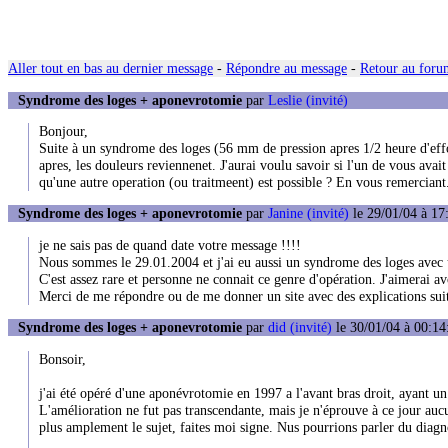
Aller tout en bas au dernier message
-
Répondre au message
-
Retour au forum
Syndrome des loges + aponevrotomie
par
Leslie (invité)
Bonjour,
Suite à un syndrome des loges (56 mm de pression apres 1/2 heure d'ef
apres, les douleurs reviennenet. J'aurai voulu savoir si l'un de vous avait 
qu'une autre operation (ou traitmeent) est possible ? En vous remerciant.
Syndrome des loges + aponevrotomie
par
Janine (invité)
le 29/01/04 à 17
je ne sais pas de quand date votre message !!!!
Nous sommes le 29.01.2004 et j'ai eu aussi un syndrome des loges ave
C'est assez rare et personne ne connait ce genre d'opération. J'aimerai a
Merci de me répondre ou de me donner un site avec des explications suit
Syndrome des loges + aponevrotomie
par
did (invité)
le 30/01/04 à 00:14
Bonsoir,
j'ai été opéré d'une aponévrotomie en 1997 a l'avant bras droit, ayant u
L'amélioration ne fut pas transcendante, mais je n'éprouve à ce jour auc
plus amplement le sujet, faites moi signe. Nus pourrions parler du diagnost