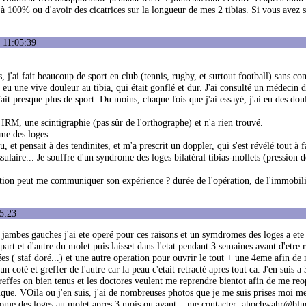
e à 100% ou d'avoir des cicatrices sur la longueur de mes 2 tibias. Si vous avez s
 11:05:39
, j'ai fait beaucoup de sport en club (tennis, rugby, et surtout football) sans co
'ai eu une vive douleur au tibia, qui était gonflé et dur. J'ai consulté un médecin 
fait presque plus de sport. Du moins, chaque fois que j'ai essayé, j'ai eu des dou
 IRM, une scintigraphie (pas sûr de l'orthographe) et n'a rien trouvé.
ome des loges.
, et pensait à des tendinites, et m'a prescrit un doppler, qui s'est révélé tout à 
issulaire... Je souffre d'un syndrome des loges bilatéral tibias-mollets (pressio
ration peut me communiquer son expérience ? durée de l'opération, de l'immobilis
5:23
 jambes gauches j'ai ete operé pour ces raisons et un symdromes des loges a ete
art et d'autre du molet puis laisset dans l'etat pendant 3 semaines avant d'etre 
es ( staf doré...) et une autre operation pour ouvrir le tout + une 4eme afin de 
 coté et greffer de l'autre car la peau c'etait retracté apres tout ca. J'en suis a
reffes on bien tenus et les doctores veulent me reprendre bientot afin de me reo
tique. VOila ou j'en suis, j'ai de nombreuses photos que je me suis prises moi 
drome des loges au molet apres 3 mois ou avant... me contacter: ahochwahr@bl