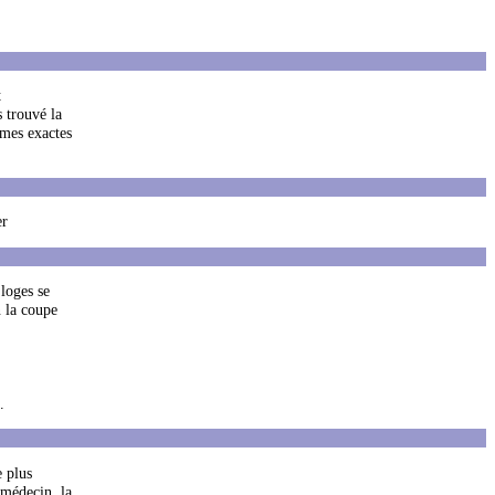
t
s trouvé la
omes exactes
er
 loges se
n la coupe
.
e plus
 médecin, la