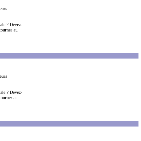
ieurs
male ? Devez-
etourner au
ieurs
male ? Devez-
etourner au