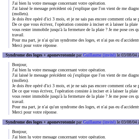
J'ai bien lu votre message concernant votre opération.
J'ai laissé le message précédent où j'explique que l'on vient de me diagno
(mollets).
Je dois être opéré d'ici 3 mois, et je ne sais pas encore comment cela se 
De ce que vous écrivez, l'opération consiste à inciser et à laisser la pl
vous rester immobile jusqu'à la fermeture de la plaie ? Je me pose ces qu
travail.
Pour ma part, je n'ai qu'un syndrome des loges, et n'ai pas eu d'accidents
Merci pour votre réponse.
Syndrome des loges + aponevrotomie
par
Guillaume (invité)
le 03/08/04 
Bonjour,
J'ai bien lu votre message concernant votre opération.
J'ai laissé le message précédent où j'explique que l'on vient de me diagno
(mollets).
Je dois être opéré d'ici 3 mois, et je ne sais pas encore comment cela se 
De ce que vous écrivez, l'opération consiste à inciser et à laisser la pl
vous rester immobile jusqu'à la fermeture de la plaie ? Je me pose ces qu
travail.
Pour ma part, je n'ai qu'un syndrome des loges, et n'ai pas eu d'accidents
Merci pour votre réponse.
Syndrome des loges + aponevrotomie
par
Guillaume (invité)
le 03/08/04 
Bonjour,
J'ai bien lu votre message concernant votre opération.