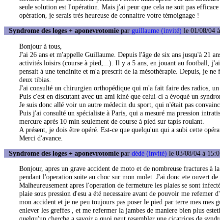
seule solution est l'opération. Mais j'ai peur que cela ne soit pas efficac
opération, je serais très heureuse de connaitre votre témoignage !
Syndrome des loges + aponevrotomie
par
guillaume (invité)
le 01/08/04 à
Bonjour à tous,
J'ai 26 ans et m'appelle Guillaume. Depuis l'âge de six ans jusqu'à 21 ans
activités loisirs (course à pied,...). Il y a 5 ans, en jouant au football, j
pensait à une tendinite et m'a prescrit de la mésothérapie. Depuis, je ne 
deux tibias.
J'ai consulté un chirurgien orthopédique qui m'a fait faire des radios, un
Puis c'est en discutant avec un ami kiné que celui-ci a évoqué un syndr
Je suis donc allé voir un autre médecin du sport, qui n'était pas convaincu
Puis j'ai consulté un spécialiste à Paris, qui a mesuré ma pression intrat
mercure après 10 min seulement de course à pied sur tapis roulant.
A présent, je dois être opéré. Est-ce que quelqu'un qui a subi cette opé
Merci d'avance.
Syndrome des loges + aponevrotomie
par
dédé (invité)
le 03/08/04 à 15:0
Bonjour, apres un grave accident de moto et de nombreuse fractures à la
pendant l'operation suite au choc sur mon molet. J'ai donc ete ouvert de p
Malheureusement apres l'operation de fermeture les plaies se sont infecté
plaie sous pression d'esu a été necessaire avant de pouvoir me refemer d'un
mon accident et je ne peu toujours pas poser le pied par terre mes mes g
enlever les greffes , et me refermer la jambes de maniere bien plus este
quelqu'un cherche a savoir a quoi peut resembler une cicatrices de syn