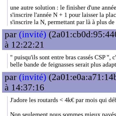
une autre solution : le finisher d'une anné
s'inscrire l'année N + 1 pour laisser la pl
s'inscrire la N, permettant par là à plus d
par
(invité)
(2a01:cb0d:95:440
à 12:22:21
" puisqu'ils sont entre bras cassés CSP ", c
belle bande de feignasses serait plus adapt
par
(invité)
(2a01:e0a:a71:14b
à 14:37:16
J'adore les routards < 4k€ par mois qui dé
Non seulement nous sommes mieux payés q