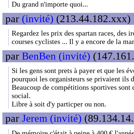
Du grand n'importe quoi...
par
(invité)
(213.44.182.xxx) 
Regardez les prix des spartan races, des i
courses cyclistes ... Il y a encore de la ma
par
BenBen (invité)
(147.161.
Si les gens sont prets à payer et que les é
pourquoi les organisteurs se privaient ils 
Beaucoup de compétitions sportives sont
social.
Libre à soit d'y particper ou non.
par
Jerem (invité)
(89.134.14.
De mémoire c'était à peine à 400 € l'anné