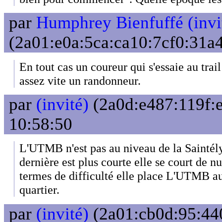
par
Humphrey Bienfuffé (invi
(2a01:e0a:5ca:ca10:7cf0:31a4
En tout cas un coureur qui s'essaie au tra
assez vite un randonneur.
par
(invité)
(2a0d:e487:119f:e
10:58:50
L'UTMB n'est pas au niveau de la Saintél
dernière est plus courte elle se court de 
termes de difficulté elle place L'UTMB a
quartier.
par
(invité)
(2a01:cb0d:95:440