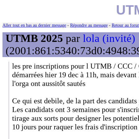
UT
Aller tout en bas au dernier message
-
Répondre au message
-
Retour au forum
UTMB 2025
par
lola (invité)
(2001:861:5340:73d0:4948:39
les pre inscriptions pour l UTMB / CCC /
démarrées hier 19 dec à 11h, mais devant l
l'orga ont aussitôt sautés
Ce qui est debile, de la part des candidats 
Les candidats ont 3 semaines pour s'inscrir
tirage aux sorts pour designer les potentiels
10 jours pour raquer les frais d'inscription .