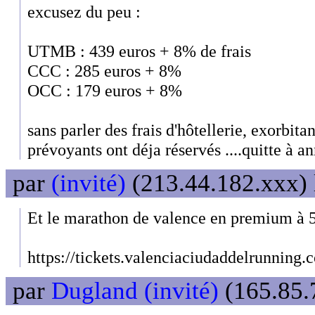
excusez du peu :
UTMB : 439 euros + 8% de frais
CCC : 285 euros + 8%
OCC : 179 euros + 8%
sans parler des frais d'hôtellerie, exorbitan
prévoyants ont déja réservés ....quitte à ann
par
(invité)
(213.44.182.xxx) 
Et le marathon de valence en premium à 5
https://tickets.valenciaciudaddelrunning.
par
Dugland (invité)
(165.85.7