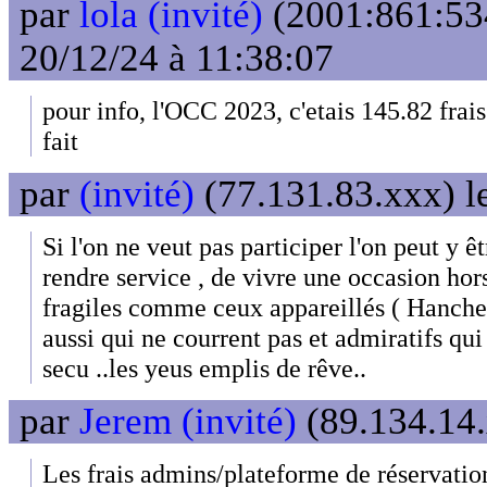
par
lola (invité)
(2001:861:53
20/12/24 à 11:38:07
pour info, l'OCC 2023, c'etais 145.82 frai
fait
par
(invité)
(77.131.83.xxx) l
Si l'on ne veut pas participer l'on peut y 
rendre service , de vivre une occasion hor
fragiles comme ceux appareillés ( Hanche
aussi qui ne courrent pas et admiratifs qui
secu ..les yeus emplis de rêve..
par
Jerem (invité)
(89.134.14.
Les frais admins/plateforme de réservatio