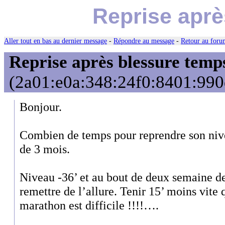
Reprise aprè
Aller tout en bas au dernier message
-
Répondre au message
-
Retour au forum
Reprise après blessure tem
(2a01:e0a:348:24f0:8401:990d
Bonjour.
Combien de temps pour reprendre son nivea
de 3 mois.
Niveau -36’ et au bout de deux semaine de 
remettre de l’allure. Tenir 15’ moins vite
marathon est difficile !!!!….