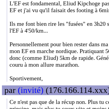
L'EF est fondamental, Eliud Kipchoge pa
EF et j'ai vu qu'il faisait des footing à 6m
Ils me font bien rire les "fusées" en 3h20
l'EF à 4'50/km...
Personnellement pour bien rester dans ma 
mon EF en marche nordique. Pratiquant 5
donc (comme Eliud) 5km de rapide. Géné
couru à mon allure marathon.
Sportivement,
par
(invité)
(176.166.114.xxx)
Ce n'est pas que de la récup non. Plus tu c
principe, mais plus tu cours vite et moins 