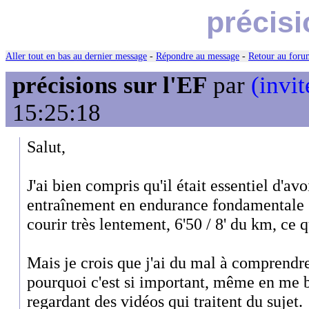
précisi
Aller tout en bas au dernier message
-
Répondre au message
-
Retour au forum
précisions sur l'EF
par
(invit
15:25:18
Salut,
J'ai bien compris qu'il était essentiel d'av
entraînement en endurance fondamentale (
courir très lentement, 6'50 / 8' du km, ce 
Mais je crois que j'ai du mal à comprend
pourquoi c'est si important, même en me 
regardant des vidéos qui traitent du sujet.