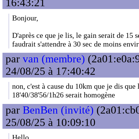
16:43:21
Bonjour,
D'après ce que je lis, le gain serait de 15 
faudrait s'attendre à 30 sec de moins envi
par
van (membre)
(2a01:e0a:9
24/08/25 à 17:40:42
non, c'est à cause du 10km que je dis que 
18'40/38'56/1h26 serait homogène
par
BenBen (invité)
(2a01:cb0
25/08/25 à 10:09:10
Hello,