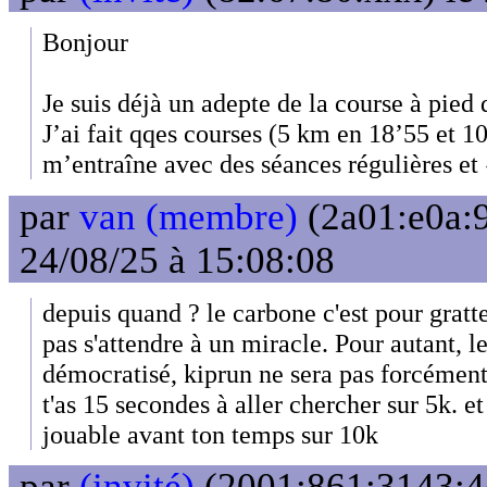
Bonjour
Je suis déjà un adepte de la course à pied
J’ai fait qqes courses (5 km en 18’55 et 1
m’entraîne avec des séances régulières et 
par
van (membre)
(2a01:e0a:9
24/08/25 à 15:08:08
depuis quand ? le carbone c'est pour gratte
pas s'attendre à un miracle. Pour autant, l
démocratisé, kiprun ne sera pas forcément
t'as 15 secondes à aller chercher sur 5k. e
jouable avant ton temps sur 10k
par
(invité)
(2001:861:3143:4e