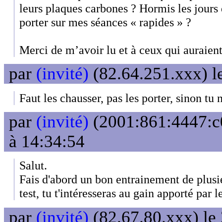
leurs plaques carbones ? Hormis les jours 
porter sur mes séances « rapides » ?
Merci de m’avoir lu et à ceux qui auraient
par
(invité)
(82.64.251.xxx) l
Faut les chausser, pas les porter, sinon tu 
par
(invité)
(2001:861:4447:c0
à 14:34:54
Salut.
Fais d'abord un bon entrainement de plusi
test, tu t'intéresseras au gain apporté par 
par
(invité)
(82.67.80.xxx) le