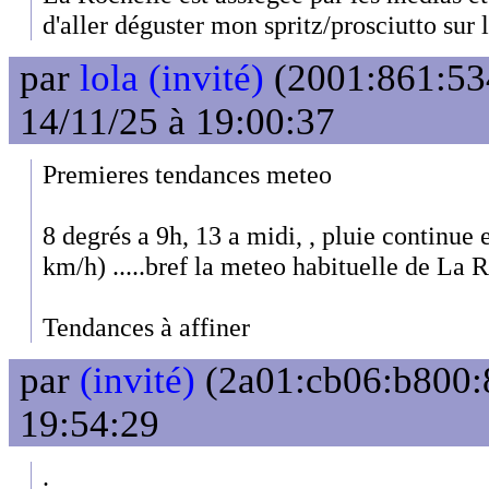
d'aller déguster mon spritz/prosciutto sur 
par
lola (invité)
(2001:861:53
14/11/25 à 19:00:37
Premieres tendances meteo
8 degrés a 9h, 13 a midi, , pluie continue e
km/h) .....bref la meteo habituelle de La 
Tendances à affiner
par
(invité)
(2a01:cb06:b800:8
19:54:29
.