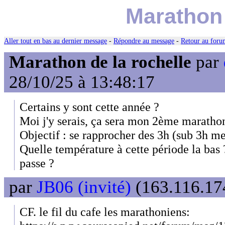
Marathon 
Aller tout en bas au dernier message
-
Répondre au message
-
Retour au forum
Marathon de la rochelle
par
28/10/25 à 13:48:17
Certains y sont cette année ?
Moi j'y serais, ça sera mon 2ème maratho
Objectif : se rapprocher des 3h (sub 3h me
Quelle température à cette période la bas ?
passe ?
par
JB06 (invité)
(163.116.174
CF. le fil du cafe les marathoniens: