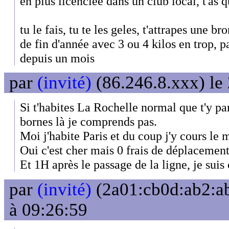
en plus licenciée dans un club local, t'as qu
tu le fais, tu te les geles, t'attrapes une br
de fin d'année avec 3 ou 4 kilos en trop, 
depuis un mois
par
(invité)
(86.246.8.xxx) le
Si t'habites La Rochelle normal que t'y par
bornes là je comprends pas.
Moi j'habite Paris et du coup j'y cours le 
Oui c'est cher mais 0 frais de déplacement 
Et 1H après le passage de la ligne, je sui
par
(invité)
(2a01:cb0d:ab2:ab
à 09:26:59