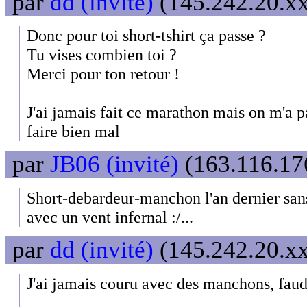
par
dd (invité)
(145.242.20.xx
Donc pour toi short-tshirt ça passe ?
Tu vises combien toi ?
Merci pour ton retour !
J'ai jamais fait ce marathon mais on m'a p
faire bien mal
par
JB06 (invité)
(163.116.176
Short-debardeur-manchon l'an dernier sa
avec un vent infernal :/...
par
dd (invité)
(145.242.20.xx
J'ai jamais couru avec des manchons, faudr