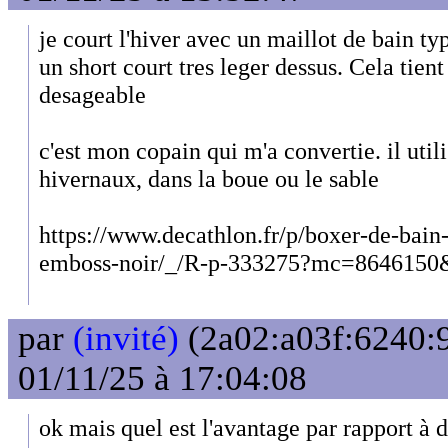
je court l'hiver avec un maillot de bain ty
un short court tres leger dessus. Cela tien
desageable
c'est mon copain qui m'a convertie. il utili
hivernaux, dans la boue ou le sable
https://www.decathlon.fr/p/boxer-de-bain
emboss-noir/_/R-p-333275?mc=8646150&
par
(invité)
(2a02:a03f:6240:9
01/11/25 à 17:04:08
ok mais quel est l'avantage par rapport à d