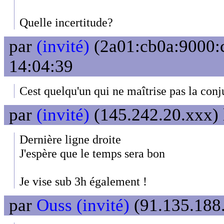
Quelle incertitude?
par
(invité)
(2a01:cb0a:9000:c
14:04:39
Cest quelqu'un qui ne maîtrise pas la conj
par
(invité)
(145.242.20.xxx) 
Dernière ligne droite
J'espère que le temps sera bon
Je vise sub 3h également !
par
Ouss (invité)
(91.135.188.