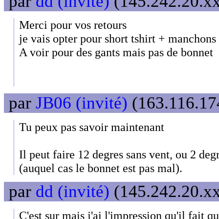
par
dd (invité)
(145.242.20.xx
Merci pour vos retours
je vais opter pour short tshirt + manchons 
A voir pour des gants mais pas de bonnet
par
JB06 (invité)
(163.116.174
Tu peux pas savoir maintenant
Il peut faire 12 degres sans vent, ou 2 deg
(auquel cas le bonnet est pas mal).
par
dd (invité)
(145.242.20.xx
C'est sur mais j'ai l'impression qu'il fai