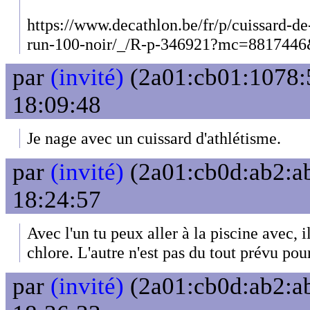
https://www.decathlon.be/fr/p/cuissard-
run-100-noir/_/R-p-346921?mc=8817446
par
(invité)
(2a01:cb01:1078:5
18:09:48
Je nage avec un cuissard d'athlétisme.
par
(invité)
(2a01:cb0d:ab2:ab
18:24:57
Avec l'un tu peux aller à la piscine avec, il
chlore. L'autre n'est pas du tout prévu pou
par
(invité)
(2a01:cb0d:ab2:ab