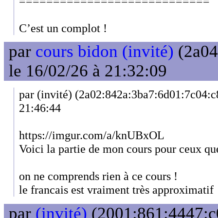
============================
C’est un complot !
par
cours bidon (invité)
(2a04
le 16/02/26 à 21:32:09
par (invité) (2a02:842a:3ba7:6d01:7c04:c
21:46:44
https://imgur.com/a/knUBxOL
Voici la partie de mon cours pour ceux que
on ne comprends rien à ce cours !
le francais est vraiment très approximatif
par
(invité)
(2001:861:4447:c0