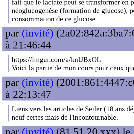
fait que le lactate peut se transformer en p
néoglucogenèse (formation de glucose), po
consommation de ce glucose
par
(invité)
(2a02:842a:3ba7:6
à 21:46:44
https://imgur.com/a/knUBxOL
Voici la partie de mon cours pour ceux que
par
(invité)
(2001:861:4447:c
à 22:13:47
Liens vers les articles de Seiler (18 ans dé
neuf certes mais de l'incontournable.
par
(invité)
(81.51.20.xxx) le