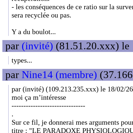
- les conséquences de ce ratio sur la surve
sera recyclée ou pas.
Y a du boulot...
par
(invité)
(81.51.20.xxx) le
types...
par
Nine14 (membre)
(37.166.
par (invité) (109.213.235.xxx) le 18/02/2
moi ça m’intéresse
-------------------------------
.
Sur ce fil, je donnerai mes arguments pou
titre : "LE PARADOXE PHYSIOLOGI