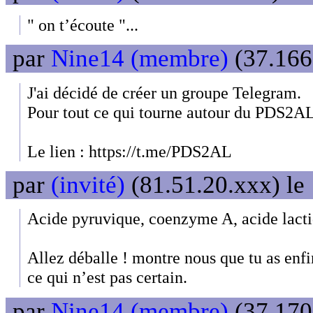
" on t’écoute "...
par
Nine14 (membre)
(37.166
J'ai décidé de créer un groupe Telegram.
Pour tout ce qui tourne autour du PDS2AL
Le lien : https://t.me/PDS2AL
par
(invité)
(81.51.20.xxx) le
Acide pyruvique, coenzyme A, acide lac
Allez déballe ! montre nous que tu as enf
ce qui n’est pas certain.
par
Nine14 (membre)
(37.170