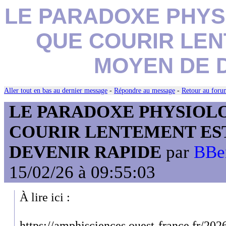
LE PARADOXE PHYS
QUE COURIR LEN
MOYEN DE 
Aller tout en bas au dernier message
-
Répondre au message
-
Retour au forum
LE PARADOXE PHYSIOL
COURIR LENTEMENT EST
DEVENIR RAPIDE
par
BBen
15/02/26 à 09:55:03
À lire ici :
https://amphisciences.ouest-france.fr/202