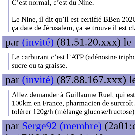
C’est normal, c’est du Nine.
Le Nine, il dit qu’il est certifié BBen 2
ça date de Jérusalem, ça se trouve il est c
par
(invité)
(81.51.20.xxx) le
Le carburant c’est l’ATP (adénosine tripho
sucre ou ta graisse.
par
(invité)
(87.88.167.xxx) l
Allez demander à Guillaume Ruel, qui est
100km en France, pharmacien de surcroît...
tolérer 120g/h (mélange glucose/fructose)
par
Serge92 (membre)
(2a01: