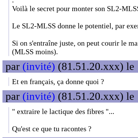
Voilà le secret pour monter son SL2-MLS
Le SL2-MLSS donne le potentiel, par ex
Si on s'entraîne juste, on peut courir le
(MLSS moins).
par
(invité)
(81.51.20.xxx) le
Et en français, ça donne quoi ?
par
(invité)
(81.51.20.xxx) le
" extraire le lactique des fibres "...
Qu'est ce que tu racontes ?