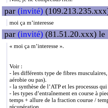
par
(invité)
(109.213.235.xxx)
moi ça m’interesse
par
(invité)
(81.51.20.xxx) le
« moi ça m’interesse ».
Voir :
- les différents type de fibres musculaires, 
aérobie ou pas).
- la synthèse de l’ATP et les processus qui
- les types d’entraînement en course à pied
temps + allure de la fraction courue / temp
récupération.