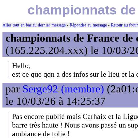
championnats de 
Aller tout en bas au dernier message
-
Répondre au message
-
Retour au forum
championnats de France de 
(165.225.204.xxx) le 10/03/2
Hello,
est ce que qqn a des infos sur le lieu et la 
par
Serge92 (membre)
(2a01:
le 10/03/26 à 14:25:37
Pas encore publié mais Carhaix et la Ligu
barre très haute ! Nous avons passé un s
ambiance de folie !