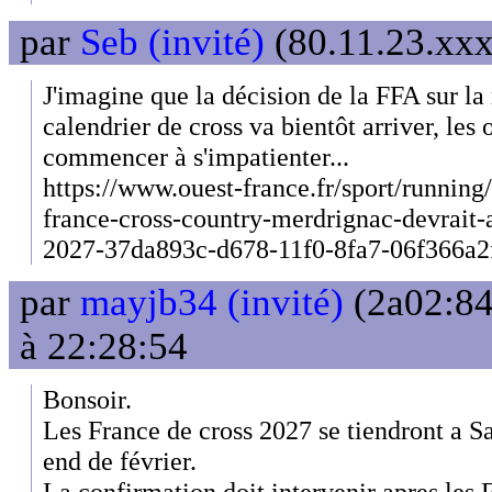
par
Seb (invité)
(80.11.23.xxx
J'imagine que la décision de la FFA sur la
calendrier de cross va bientôt arriver, les
commencer à s'impatienter...
https://www.ouest-france.fr/sport/running
france-cross-country-merdrignac-devrait-a
2027-37da893c-d678-11f0-8fa7-06f366a2
par
mayjb34 (invité)
(2a02:84
à 22:28:54
Bonsoir.
Les France de cross 2027 se tiendront a S
end de février.
La confirmation doit intervenir apres les