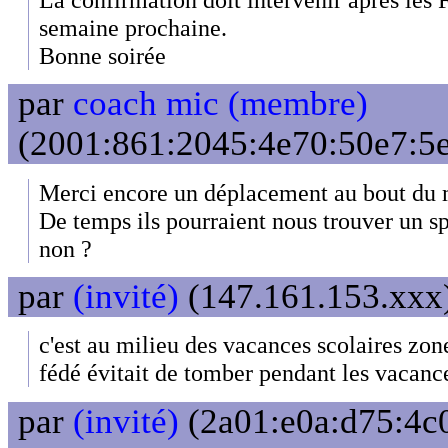
semaine prochaine.
Bonne soirée
par
coach mic (membre)
(2001:861:2045:4e70:50e7:5ef
Merci encore un déplacement au bout du 
De temps ils pourraient nous trouver un sp
non ?
par
(invité)
(147.161.153.xxx)
c'est au milieu des vacances scolaires zon
fédé évitait de tomber pendant les vacance
par
(invité)
(2a01:e0a:d75:4c0