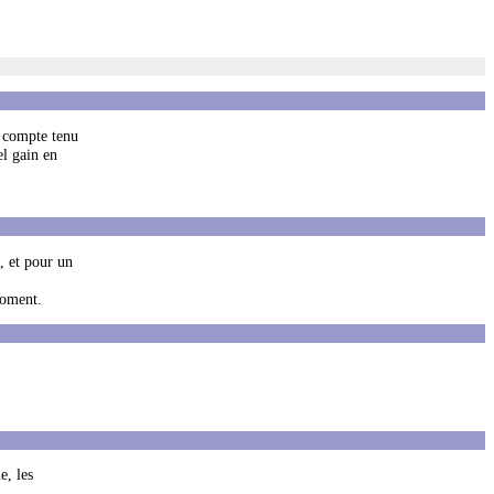
s compte tenu
l gain en
, et pour un
moment.
e, les