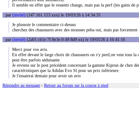
Il semble en effet que le ressenti change, mais pas la perf (les gains de
par
(invité)
(147.161.153.xxx) le 19/03/26 à 14:34:35
Je plussoie le commentaire ci-dessus
cherchez des chaussures avec des mousses peba oui, mais pas forcement 
par
(invité)
(2a01:cb1e:7f:8e3e:0:49:8d9:xx) le 19/03/26 à 16:41:16
Merci pour vos avis.
En effet devant le large choix de chaussures on s'y perd,on veut tous la 
peut être parfois séduisante.
Je reviens sur le post précédent concernant la gamme Kiprun de chez dé
caractéristiques que la Adidas Evo Sl pour un prix inférieure.
Je l'essaierai demain pour avoir un avis
Répondre au message
-
Retour au forum sur la course à pied