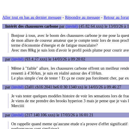
Aller tout en bas au dernier message
-
Répondre au message
-
Retour au forum
Intérêt des chaussures carbone
par
(invité)
(45.82.64.xxx) le 13/03/26 à 
Bonjour à tous, avec le boom des chaussures carbone je me pose la questio
de mon allure de coureur amateur que je compte tenir lors de mon proch
terme d'économie d'énergie et de fatigue musculaire?
Avec mes 80kg je suis loin d'avoir le profil poids plume pour courir av
par
(invité)
(93.4.27.xxx) le 14/03/26 à 09:20:02
Même à "faible" allure, les chaussures carbone offrent un meilleur ren
ressenti à 4'30/km, je suis en réalité autour des 4'10/km.
Le plus simple c'est de tester ! Et ça ne coute pas forcément cher, p
par
(invité)
(2a01:cb16:2041:be6:0:30:1340:xx) le 14/03/26 à 09:46:27
Je vais tester quelques modèles histoire de voir les sensations lors de f
Je viens de me prendre des brooks hyperion 3 mais je pense que je vais l
Merciiii
par
(invité)
(217.140.106.xxx) le 17/03/26 à 16:01:21
On rappelle quand meme qu'aucune etude n'a prouve d'effet significatif s
performances sont similaires).