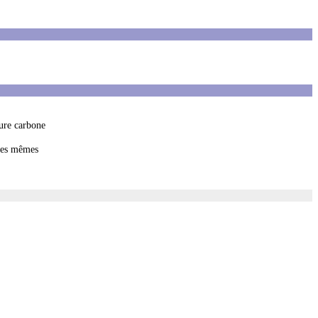
sure carbone
 les mêmes