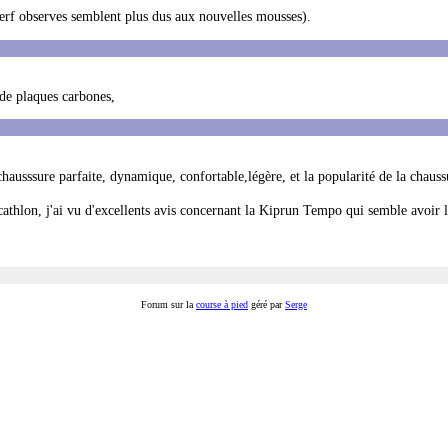
 perf observes semblent plus dus aux nouvelles mousses).
de plaques carbones,
chausssure parfaite, dynamique, confortable,légère, et la popularité de la chaus
cathlon, j'ai vu d'excellents avis concernant la Kiprun Tempo qui semble avoir
Forum sur la
course à pied
géré par
Serge