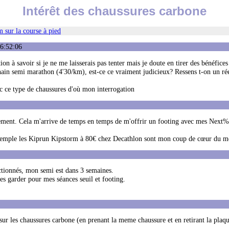
Intérêt des chaussures carbone
 sur la course à pied
16:52:06
n à savoir si je ne me laisserais pas tenter mais je doute en tirer des bénéfice
ain semi marathon (4'30/km), est-ce ce vraiment judicieux? Ressens t-on un rée
ec ce type de chaussures d'où mon interrogation
dement. Cela m'arrive de temps en temps de m'offrir un footing avec mes Next%
ar exemple les Kiprun Kipstorm à 80€ chez Decathlon sont mon coup de cœur du 
ractionnés, mon semi est dans 3 semaines.
es garder pour mes séances seuil et footing.
ur les chaussures carbone (en prenant la meme chaussure et en retirant la plaqu