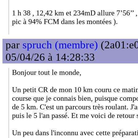
1 h 38 , 12,42 km et 234mD allure 7’56’
pic à 94% FCM dans les montées ).
par
spruch (membre)
(2a01:e0
05/04/26 à 14:28:33
Bonjour tout le monde,
Un petit CR de mon 10 km couru ce matin
course que je connais bien, puisque comp
de 5 km. C'est un parcours très roulant. J'a
puis le 5 l'an passé. Et me voici de retour
Un peu dans l'inconnu avec cette prépara