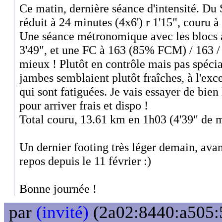
Ce matin, dernière séance d'intensité. D
réduit à 24 minutes (4x6') r 1'15", couru à
Une séance métronomique avec les blocs à 
3'49", et une FC à 163 (85% FCM) / 163 / 1
mieux ! Plutôt en contrôle mais pas spéci
jambes semblaient plutôt fraîches, à l'exc
qui sont fatiguées. Je vais essayer de bien
pour arriver frais et dispo !
Total couru, 13.61 km en 1h03 (4'39" de 
Un dernier footing très léger demain, ava
repos depuis le 11 février :)
Bonne journée !
par
(invité)
(2a02:8440:a505:5