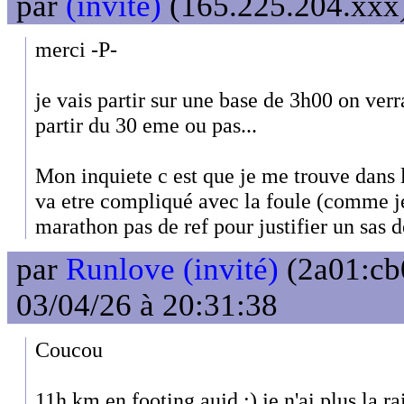
par
(invité)
(165.225.204.xxx)
merci -P-
je vais partir sur une base de 3h00 on verr
partir du 30 eme ou pas...
Mon inquiete c est que je me trouve dans l
va etre compliqué avec la foule (comme je 
marathon pas de ref pour justifier un sas 
par
Runlove (invité)
(2a01:cb
03/04/26 à 20:31:38
Coucou
11h km en footing aujd :) je n'ai plus la ra