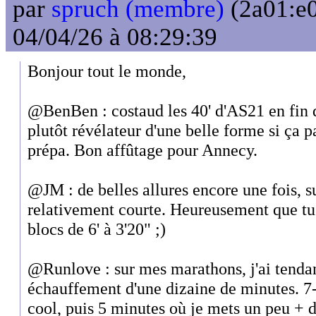
par
spruch (membre)
(2a01:e0
04/04/26 à 08:29:39
Bonjour tout le monde,
@BenBen : costaud les 40' d'AS21 en fin 
plutôt révélateur d'une belle forme si ça p
prépa. Bon affûtage pour Annecy.
@JM : de belles allures encore une fois, s
relativement courte. Heureusement que tu 
blocs de 6' à 3'20" ;)
@Runlove : sur mes marathons, j'ai tendan
échauffement d'une dizaine de minutes. 7
cool, puis 5 minutes où je mets un peu + 