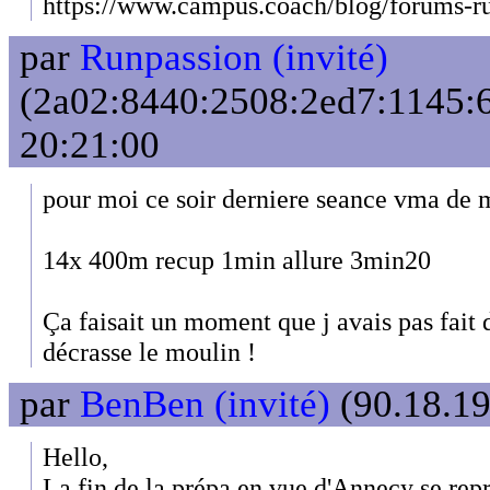
https://www.campus.coach/blog/forums-r
par
Runpassion (invité)
(2a02:8440:2508:2ed7:1145:6
20:21:00
pour moi ce soir derniere seance vma de m
14x 400m recup 1min allure 3min20
Ça faisait un moment que j avais pas fait
décrasse le moulin !
par
BenBen (invité)
(90.18.19
Hello,
La fin de la prépa en vue d'Annecy se re