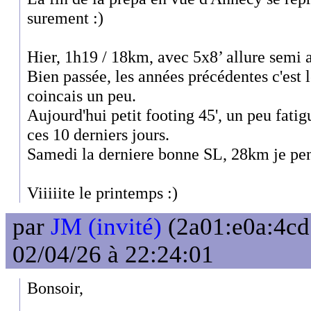
surement :)
Hier, 1h19 / 18km, avec 5x8’ allure semi 
Bien passée, les années précédentes c'est 
coincais un peu.
Aujourd'hui petit footing 45', un peu fatig
ces 10 derniers jours.
Samedi la derniere bonne SL, 28km je pe
Viiiiite le printemps :)
par
JM (invité)
(2a01:e0a:4cd
02/04/26 à 22:24:01
Bonsoir,