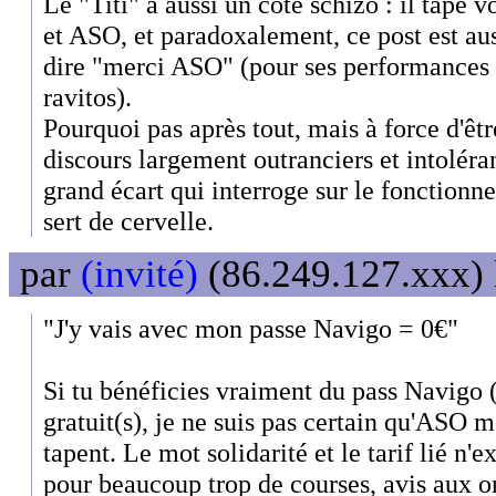
Le "Titi" a aussi un côté schizo : il tape vo
et ASO, et paradoxalement, ce post est aus
dire "merci ASO" (pour ses performances à 
ravitos).
Pourquoi pas après tout, mais à force d'êtr
discours largement outranciers et intoléran
grand écart qui interroge sur le fonctionn
sert de cervelle.
par
(invité)
(86.249.127.xxx) 
"J'y vais avec mon passe Navigo = 0€"
Si tu bénéficies vraiment du pass Navigo (e
gratuit(s), je ne suis pas certain qu'ASO mé
tapent. Le mot solidarité et le tarif lié n'e
pour beaucoup trop de courses, avis aux or