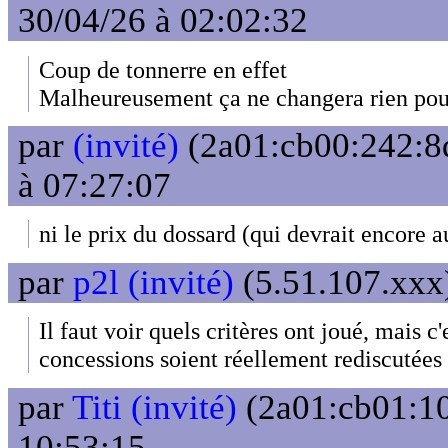
30/04/26 à 02:02:32
Coup de tonnerre en effet
Malheureusement ça ne changera rien pour
par
(invité)
(2a01:cb00:242:8d
à 07:27:07
ni le prix du dossard (qui devrait encore 
par
p2l (invité)
(5.51.107.xxx)
Il faut voir quels critères ont joué, mais c'
concessions soient réellement rediscutée
par
Titi (invité)
(2a01:cb01:10
10:53:15