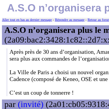
A.S.O n’organisera 
Aller tout en bas au dernier message
-
Répondre au message
-
Retour au forum
A.S.O n’organisera plus le 
(2a09:bac2:3428:1c82::2d7:xx
Après près de 30 ans d’organisation, Ama
sera plus aux commandes de l’organisatio
La Ville de Paris a choisi un nouvel organ
Cadence (composé de Keneo, OSE et une 
C’est un coup de tonnerre !
par
(invité)
(2a01:cb05:9318:4