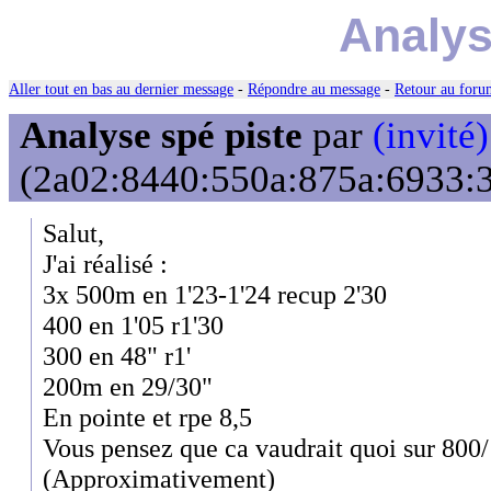
Analys
Aller tout en bas au dernier message
-
Répondre au message
-
Retour au forum
Analyse spé piste
par
(invité)
(2a02:8440:550a:875a:6933:3
Salut,
J'ai réalisé :
3x 500m en 1'23-1'24 recup 2'30
400 en 1'05 r1'30
300 en 48" r1'
200m en 29/30"
En pointe et rpe 8,5
Vous pensez que ca vaudrait quoi sur 80
(Approximativement)