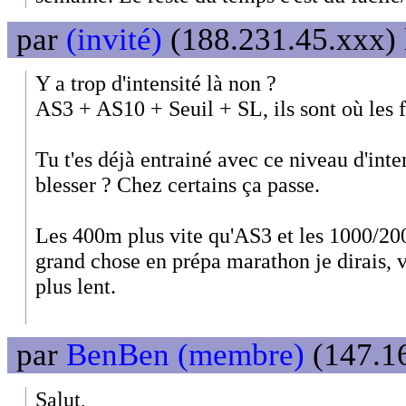
par
(invité)
(188.231.45.xxx) 
Y a trop d'intensité là non ?
AS3 + AS10 + Seuil + SL, ils sont où les f
Tu t'es déjà entrainé avec ce niveau d'inten
blesser ? Chez certains ça passe.
Les 400m plus vite qu'AS3 et les 1000/200
grand chose en prépa marathon je dirais, va
plus lent.
par
BenBen (membre)
(147.16
Salut,