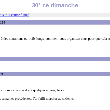
30° ce dimanche
 sur la course à pied
2:14
.
we à des marathons ou trails longs, comment vous organisez vous pour que cela r
09
s du mois de mai il y a quelques années, le soir.
s semaines précédentes. J'ai failli marcher au sixième.