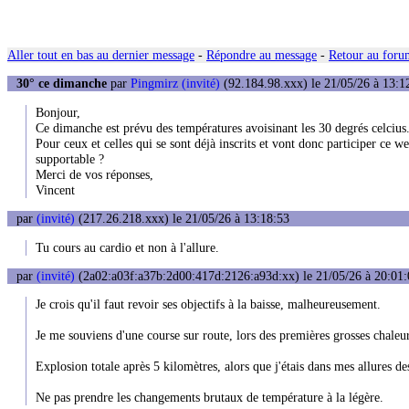
Aller tout en bas au dernier message
-
Répondre au message
-
Retour au forum
30° ce dimanche
par
Pingmirz (invité)
(92.184.98.xxx) le 21/05/26 à 13:1
Bonjour,
Ce dimanche est prévu des températures avoisinant les 30 degrés celcius
Pour ceux et celles qui se sont déjà inscrits et vont donc participer ce 
supportable ?
Merci de vos réponses,
Vincent
par
(invité)
(217.26.218.xxx) le 21/05/26 à 13:18:53
Tu cours au cardio et non à l'allure.
par
(invité)
(2a02:a03f:a37b:2d00:417d:2126:a93d:xx) le 21/05/26 à 20:01:
Je crois qu'il faut revoir ses objectifs à la baisse, malheureusement.
Je me souviens d'une course sur route, lors des premières grosses chaleur
Explosion totale après 5 kilomètres, alors que j'étais dans mes allures de
Ne pas prendre les changements brutaux de température à la légère.