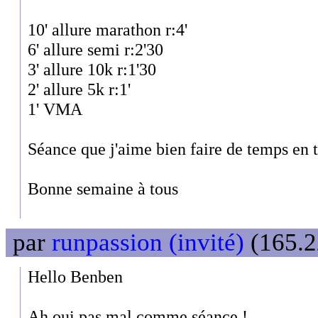
10' allure marathon r:4'
6' allure semi r:2'30
3' allure 10k r:1'30
2' allure 5k r:1'
1' VMA
Séance que j'aime bien faire de temps en 
Bonne semaine à tous
par
runpassion (invité)
(165.2
Hello Benben
Ah oui pas mal comme séance !