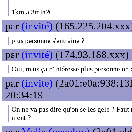
1km a 3min20
par
(invité)
(165.225.204.xxx)
plus personne s'entraine ?
par
(invité)
(174.93.188.xxx) 
Oui, mais ça n'intéresse plus personne on d
par
(invité)
(2a01:e0a:938:13f
20:34:19
On ne va pas dire qu'on se les gèle ? Faut 
ment ?
par
Melie (membre)
(2a01:cb0