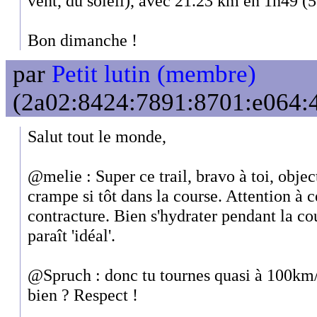
vent, du soleil), avec 21.23 km en 1h49 (
Bon dimanche !
par
Petit lutin (membre)
(2a02:8424:7891:8701:e064:42
Salut tout le monde,
@melie : Super ce trail, bravo à toi, objec
crampe si tôt dans la course. Attention à c
contracture. Bien s'hydrater pendant la c
paraît 'idéal'.
@Spruch : donc tu tournes quasi à 100km
bien ? Respect !