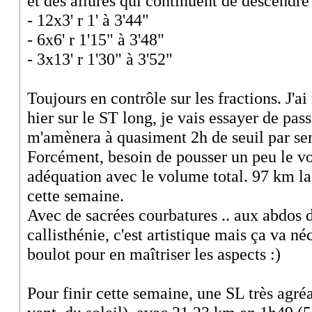
et des allures qui continuent de descendre 
- 12x3' r 1' à 3'44"
- 6x6' r 1'15" à 3'48"
- 3x13' r 1'30" à 3'52"
Toujours en contrôle sur les fractions. J'ai
hier sur le ST long, je vais essayer de pass
m'amènera à quasiment 2h de seuil par se
Forcément, besoin de pousser un peu le v
adéquation avec le volume total. 97 km l
cette semaine.
Avec de sacrées courbatures .. aux abdos 
callisthénie, c'est artistique mais ça va n
boulot pour en maîtriser les aspects :)
Pour finir cette semaine, une SL très agré