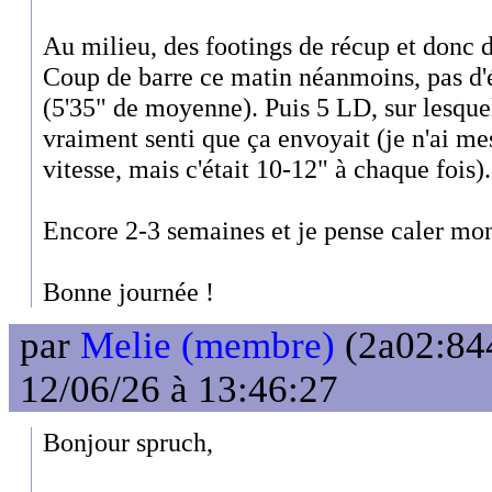
Au milieu, des footings de récup et donc 
Coup de barre ce matin néanmoins, pas d'é
(5'35" de moyenne). Puis 5 LD, sur lesquel
vraiment senti que ça envoyait (je n'ai mes
vitesse, mais c'était 10-12" à chaque fois).
Encore 2-3 semaines et je pense caler mon 
Bonne journée !
par
Melie (membre)
(2a02:844
12/06/26 à 13:46:27
Bonjour spruch,