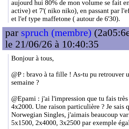
aujourd hui 80% de mon volume se fait en
active) et 7'( niko niko), en passant par l'e
et l'ef type maffetone ( autour de 6'30).
par
spruch (membre)
(2a05:6e
le 21/06/26 à 10:40:35
Bonjour à tous,
@P : bravo à ta fille ! As-tu pu retrouver
semaine ?
@Epami : j'ai l'impression que tu fais trè
4x2000. Une raison particulière ? Je sais q
Norwegian Singles, j'aimais beaucoup varie
5x1500, 2x4000, 3x2500 par exemple éga