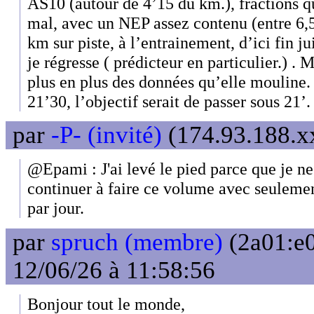
AS10 (autour de 4’15 du km.), fractions qu
mal, avec un NEP assez contenu (entre 6,5 e
km sur piste, à l’entrainement, d’ici fin ju
je régresse ( prédicteur en particulier.) .
plus en plus des données qu’elle mouline
21’30, l’objectif serait de passer sous 21’.
par
-P- (invité)
(174.93.188.xx
@Epami : J'ai levé le pied parce que je ne
continuer à faire ce volume avec seuleme
par jour.
par
spruch (membre)
(2a01:e0
12/06/26 à 11:58:56
Bonjour tout le monde,