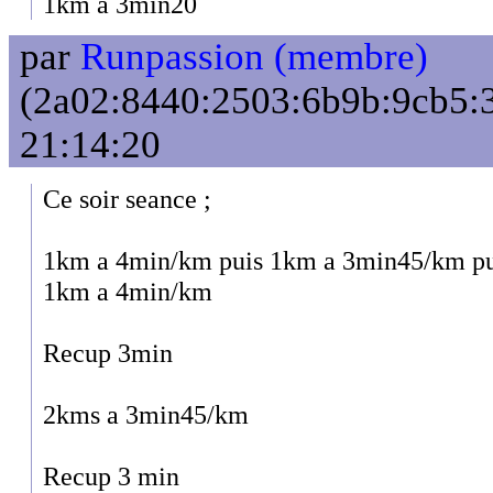
1km a 3min20
par
Runpassion (membre)
(2a02:8440:2503:6b9b:9cb5:3
21:14:20
Ce soir seance ;
1km a 4min/km puis 1km a 3min45/km pu
1km a 4min/km
Recup 3min
2kms a 3min45/km
Recup 3 min