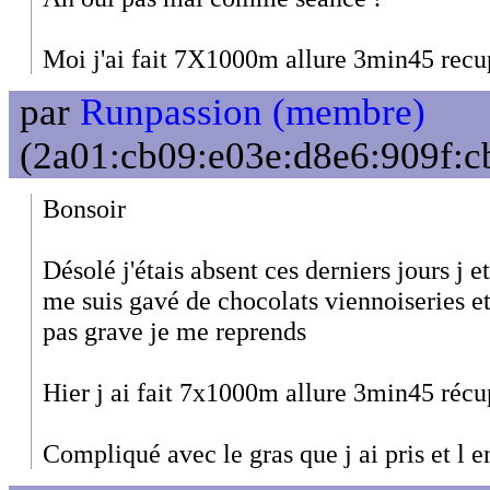
Moi j'ai fait 7X1000m allure 3min45 rec
par
Runpassion (membre)
(2a01:cb09:e03e:d8e6:909f:cb
Bonsoir
Désolé j'étais absent ces derniers jours j e
me suis gavé de chocolats viennoiseries et
pas grave je me reprends
Hier j ai fait 7x1000m allure 3min45 réc
Compliqué avec le gras que j ai pris et l 