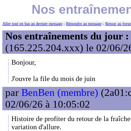
Nos entraînement
Aller tout en bas au dernier message
-
Répondre au message
-
Retour au forum
Nos entraînements du jour :
(165.225.204.xxx) le 02/06/2
Bonjour,
J'ouvre la file du mois de juin
par
BenBen (membre)
(2a01:c
02/06/26 à 10:05:02
Histoire de profiter du retour de la fraîch
variation d'allure.