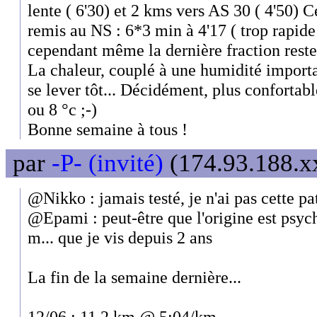
lente ( 6'30) et 2 kms vers AS 30 ( 4'50) C
remis au NS : 6*3 min à 4'17 ( trop rapide
cependant même la dernière fraction reste
La chaleur, couplé à une humidité importa
se lever tôt... Décidément, plus confortabl
ou 8 °c ;-)
Bonne semaine à tous !
par
-P- (invité)
(174.93.188.xx
@Nikko : jamais testé, je n'ai pas cette pat
@Epami : peut-être que l'origine est psyc
m... que je vis depuis 2 ans
La fin de la semaine dernière...
12/06 : 11,2 km @ 5:04/km