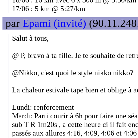
17/06 : 5 km @ 5:27/km
par
Epami (invité)
(90.11.248.
Salut à tous,
@ P, bravo à ta fille. Je te souhaite de re
@Nikko, c'est quoi le style nikko nikko?
La chaleur estivale tape bien et oblige à a
Lundi: renforcement
Mardi: Parti courir à 6h pour faire une sé
sub T R 1m20s , a cette heure ci il fait en
passés aux allures 4:16, 4:09, 4:06 et 4:0