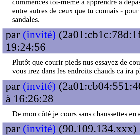
commences toi-même à apprendre à dépasse
entre autres de ceux que tu connais - pour 
sandales.
par
(invité)
(2a01:cb1c:78d:1f
19:24:56
Plutôt que courir pieds nus essayez de c
vous irez dans les endroits chauds ca ira p
par
(invité)
(2a01:cb04:551:46
à 16:26:28
De mon côté je cours sans chaussettes en
par
(invité)
(90.109.134.xxx) 