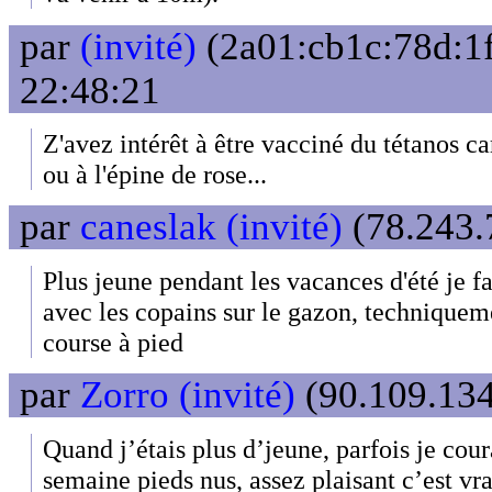
par
(invité)
(2a01:cb1c:78d:1f
22:48:21
Z'avez intérêt à être vacciné du tétanos c
ou à l'épine de rose...
par
caneslak (invité)
(78.243.7
Plus jeune pendant les vacances d'été je fa
avec les copains sur le gazon, technique
course à pied
par
Zorro (invité)
(90.109.134
Quand j’étais plus d’jeune, parfois je cour
semaine pieds nus, assez plaisant c’est vrai