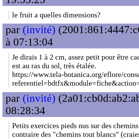
le fruit a quelles dimensions?
par
(invité)
(2001:861:4447:c0
à 07:13:04
Je dirais 1 à 2 cm, assez petit pour être cac
est au ras du sol, très étalée.
https://www.tela-botanica.org/eflore/cons
referentiel=bdtfx&module=fiche&actio
par
(invité)
(2a01:cb0d:ab2:ab
08:28:34
Petits exercices pieds nus sur des chemin
contraire des "chemins tout blancs" (craie