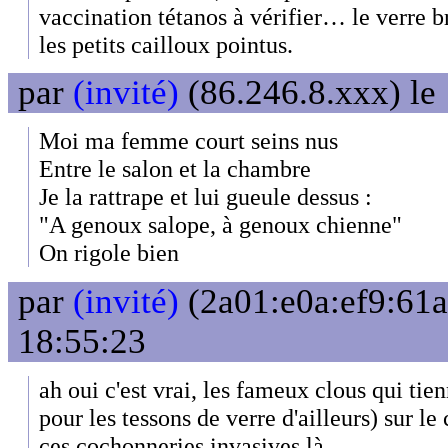
vaccination tétanos à vérifier… le verre br
les petits cailloux pointus.
par
(invité)
(86.246.8.xxx) le
Moi ma femme court seins nus
Entre le salon et la chambre
Je la rattrape et lui gueule dessus :
"A genoux salope, à genoux chienne"
On rigole bien
par
(invité)
(2a01:e0a:ef9:61a
18:55:23
ah oui c'est vrai, les fameux clous qui tien
pour les tessons de verre d'ailleurs) sur le
ces cochonneries invasives là...