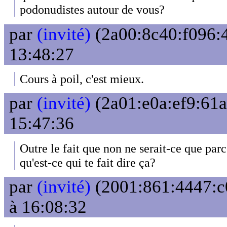
podonudistes autour de vous?
par
(invité)
(2a00:8c40:f096:4
13:48:27
Cours à poil, c'est mieux.
par
(invité)
(2a01:e0a:ef9:61a
15:47:36
Outre le fait que non ne serait-ce que parce
qu'est-ce qui te fait dire ça?
par
(invité)
(2001:861:4447:c0
à 16:08:32