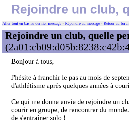
Rejoindre un club, 
Aller tout en bas au dernier message
-
Répondre au message
-
Retour au forum
Rejoindre un club, quelle pe
(2a01:cb09:d05b:8238:c42b:4f
Bonjour à tous,
J'hésite à franchir le pas au mois de sept
d'athlétisme après quelques années à couri
Ce qui me donne envie de rejoindre un club
courir en groupe, de rencontrer du monde.
de s'entraîner solo !