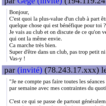
par
Gégé (invité)
(194.119.24.
Bonjour,
C'est quoi la plus-value d'un club à part ê
quelque chose qui est bénéfique pour toi ?
Je vais au club et on discute de ce qu'on v
qui ont la même envie.
Ca marche très bien.
Super d'être dans un club, pas trop petit 
Vas-y !
par
(invité)
(78.243.17.xxx) l
"Je ne compte pas faire toutes les séance
par semaine avec mes contraintes du quot
C'est ce qui se passe de partout généralem