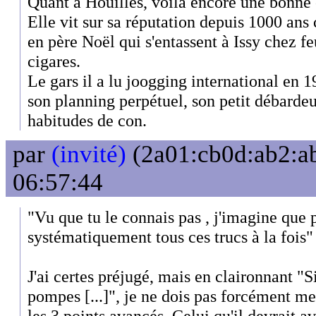
Quant à Houilles, voila encore une bonne 
Elle vit sur sa réputation depuis 1000 an
en père Noël qui s'entassent à Issy chez feu
cigares.
Le gars il a lu joogging international en 1
son planning perpétuel, son petit débardeu
habitudes de con.
par
(invité)
(2a01:cb0d:ab2:ab
06:57:44
"Vu que tu le connais pas , j'imagine que po
systématiquement tous ces trucs à la fois"
J'ai certes préjugé, mais en claironnant "Si 
pompes [...]", je ne dois pas forcément m
les 3 points avancés. Celui qu'il devrait avo