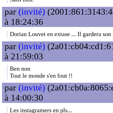
par
(invité)
(2001:861:3143:4e
à 18:24:36
Dorian Louvet en extase ... Il gardera son 
par
(invité)
(2a01:cb04:cd1:61
à 21:59:03
Ben non
Tout le monde s'en fout !!
par
(invité)
(2a01:cb0a:8065:e
à 14:00:30
Les instagramers en pls...