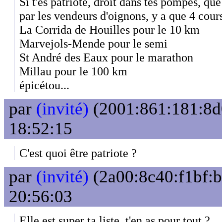
Si t'es patriote, droit dans tes pompes, que
par les vendeurs d'oignons, y a que 4 cours
La Corrida de Houilles pour le 10 km
Marvejols-Mende pour le semi
St André des Eaux pour le marathon
Millau pour le 100 km
épicétou...
par
(invité)
(2001:861:181:8d0
18:52:15
C'est quoi être patriote ?
par
(invité)
(2a00:8c40:f1bf:b
20:56:03
Elle est super ta liste, t'en as pour tout ?