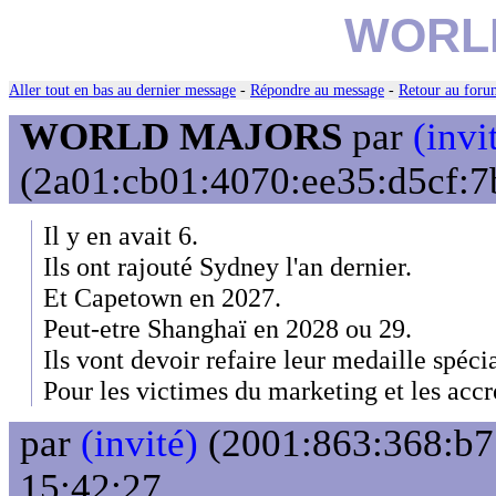
WORL
Aller tout en bas au dernier message
-
Répondre au message
-
Retour au forum
WORLD MAJORS
par
(invi
(2a01:cb01:4070:ee35:d5cf:7b
Il y en avait 6.
Ils ont rajouté Sydney l'an dernier.
Et Capetown en 2027.
Peut-etre Shanghaï en 2028 ou 29.
Ils vont devoir refaire leur medaille spécia
Pour les victimes du marketing et les accro
par
(invité)
(2001:863:368:b75
15:42:27