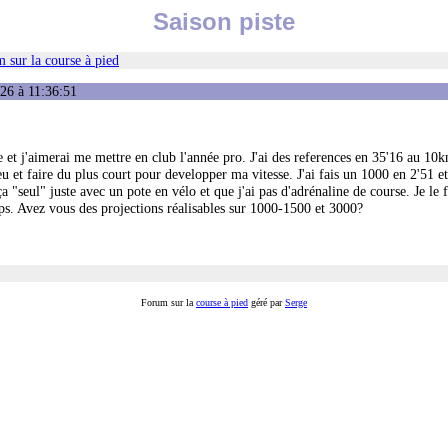
Saison piste
 sur la course à pied
26 à 11:36:51
ce et j'aimerai me mettre en club l'année pro. J'ai des references en 35'16 au 10
u et faire du plus court pour developper ma vitesse. J'ai fais un 1000 en 2'51 e
a "seul" juste avec un pote en vélo et que j'ai pas d'adrénaline de course. Je le f
ps. Avez vous des projections réalisables sur 1000-1500 et 3000?
Forum sur la
course à pied
géré par
Serge