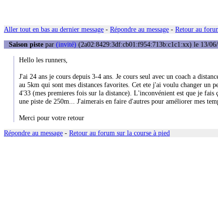
Aller tout en bas au dernier message
-
Répondre au message
-
Retour au forum
Saison piste
par
(invité)
(2a02:8429:3df:cb01:f954:713b:c1c1:xx) le 13/06/
Hello les runners,
J'ai 24 ans je cours depuis 3-4 ans. Je cours seul avec un coach a distan
au 5km qui sont mes distances favorites. Cet ete j'ai voulu changer un pe
4'33 (mes premieres fois sur la distance). L'inconvénient est que je fais ç
une piste de 250m... J'aimerais en faire d'autres pour améliorer mes tem
Merci pour votre retour
Répondre au message
-
Retour au forum sur la course à pied