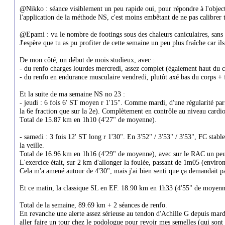
@Nikko : séance visiblement un peu rapide oui, pour répondre à l'objectif
l'application de la méthode NS, c'est moins embêtant de ne pas calibrer t
@Epami : vu le nombre de footings sous des chaleurs caniculaires, sans do
J'espère que tu as pu profiter de cette semaine un peu plus fraîche car 
De mon côté, un début de mois studieux, avec :
- du renfo charges lourdes mercredi, assez complet (également haut du c
- du renfo en endurance musculaire vendredi, plutôt axé bas du corps + 
Et la suite de ma semaine NS no 23 :
- jeudi : 6 fois 6' ST moyen r 1'15". Comme mardi, d'une régularité parfa
la 6e fraction que sur la 2e). Complètement en contrôle au niveau cardio
Total de 15.87 km en 1h10 (4'27" de moyenne).
- samedi : 3 fois 12' ST long r 1'30". En 3'52" / 3'53" / 3'53", FC sta
la veille.
Total de 16.96 km en 1h16 (4'29" de moyenne), avec sur le RAC un peu d
L'exercice était, sur 2 km d'allonger la foulée, passant de 1m05 (environ) 
Cela m'a amené autour de 4'30", mais j'ai bien senti que ça demandait pa
Et ce matin, la classique SL en EF. 18.90 km en 1h33 (4'55" de moy
Total de la semaine, 89.69 km + 2 séances de renfo.
En revanche une alerte assez sérieuse au tendon d'Achille G depuis mar
aller faire un tour chez le podologue pour revoir mes semelles (qui sont