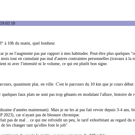
 19:03:10
 28° à 10h du matin, quel bonheur.
ar je ne l'augmente pas par rapport à mes habitudes. Peut-être plus quelques "r
 mois tout en cumulant pas mal d'autres contraintes personnelles (travaux à la m
ient ni avec l'intensité ni le volume, ce qui est plutôt bon signe.
ours, quasiment plat, en ville. C'est le parcours du 10 km que je cours début
ir quelques faux plats ne sont pas trop gênants en modulant l'allure, histoire de r
izaine d'années maintenant). Mais je ne les ai pas fait revoir depuis 3-4 ans, b
dP 2023), car n'ayant pas de blessure chronique.
it pas de mal .. ce qui me refroidit un peu, le tarif exhorbitant au regard du r
de les changer tant qu'elles font le job".