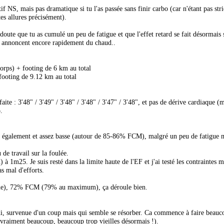
 NS, mais pas dramatique si tu l'as passée sans finir carbo (car n'étant pas str
es allures précisément).
ute que tu as cumulé un peu de fatigue et que l'effet retard se fait désormais s
ils annoncent encore rapidement du chaud..
orps) + footing de 6 km au total
footing de 9.12 km au total
ite : 3'48" / 3'49" / 3'48" / 3'48" / 3'47" / 3'48", et pas de dérive cardiaque 
.
ble également et assez basse (autour de 85-86% FCM), malgré un peu de fatigue 
e travail sur la foulée.
à 1m25. Je suis resté dans la limite haute de l'EF et j'ai testé les contraintes m
s mal d'efforts.
enne), 72% FCM (79% au maximum), ça déroule bien.
di, survenue d'un coup mais qui semble se résorber. Ca commence à faire beauc
 vraiment beaucoup, beaucoup trop vieilles désormais !).