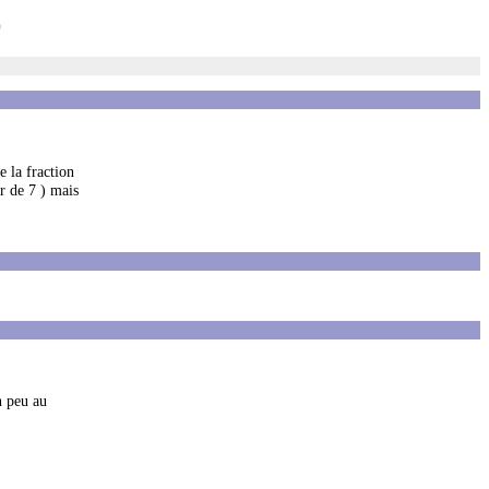
6
e la fraction
r de 7 ) mais
n peu au