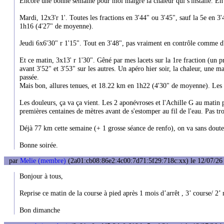
Encore une bonne semaine pour moi malgré la chaleur qui s'installe. En c
Mardi, 12x3'r 1'. Toutes les fractions en 3'44" ou 3'45", sauf la 5e en 3
1h16 (4'27" de moyenne).
Jeudi 6x6'30" r 1'15". Tout en 3'48", pas vraiment en contrôle comme d
Et ce matin, 3x13' r 1'30". Gêné par mes lacets sur la 1re fraction (un 
avant 3'52" et 3'53" sur les autres. Un apéro hier soir, la chaleur, une m
passée.
Mais bon, allures tenues, et 18.22 km en 1h22 (4'30" de moyenne). Les 
Les douleurs, ça va ça vient. Les 2 aponévroses et l'Achille G au matin 
premières centaines de mètres avant de s'estomper au fil de l'eau. Pas tro
Déjà 77 km cette semaine (+ 1 grosse séance de renfo), on va sans doute
Bonne soirée.
par
Melie (membre)
(2a01:cb08:86e2:4c00:7d71:5f29:718c:xx) le 12/07/26 
Bonjour à tous,
Reprise ce matin de la course à pied après 1 mois d’arrêt , 3’ course/ 
Bon dimanche