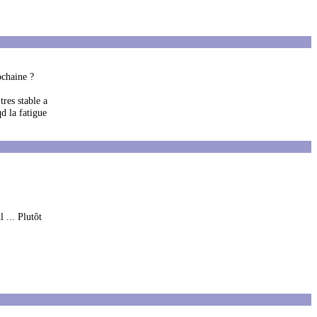
ochaine ?
res stable a
d la fatigue
 ... Plutôt