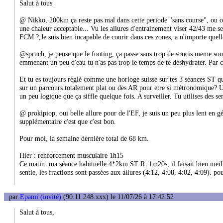
Salut à tous
@ Nikko, 200km ça reste pas mal dans cette periode "sans course", ou on e
une chaleur acceptable... Vu les allures d'entrainement viser 42/43 me s
FCM ?,Je suis bien incapable de courir dans ces zones, a n'importe quell
@spruch, je pense que le footing, ça passe sans trop de soucis meme sous
emmenant un peu d'eau tu n'as pas trop le temps de te déshydrater. Par co
Et tu es toujours réglé comme une horloge suisse sur tes 3 séances ST qui 
sur un parcours totalement plat ou des AR pour etre si métronomique? Un
un peu logique que ça siffle quelque fois. A surveiller. Tu utilises des s
@ prokipiop, oui belle allure pour de l'EF, je suis un peu plus lent en g
supplémentaire c'est que c'est bon.
Pour moi, la semaine dernière total de 68 km.
Hier : renforcement musculaire 1h15
Ce matin: ma séance habituelle 4*2km ST R: 1m20s, il faisait bien meill
sentie, les fractions sont passées aux allures (4:12, 4:08, 4:02, 4:09). p
par
Epami (invité)
(90.11.248.xxx) le 11/07/26 à 17:42:52
Salut à tous,