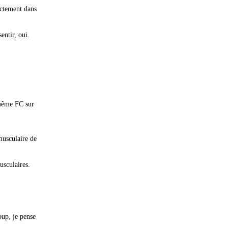
ictement dans
entir, oui.
(même FC sur
musculaire de
usculaires.
oup, je pense