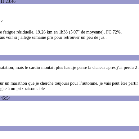
 11:23:46
 ?
e fatigue résiduelle. 19.26 km en 1h38 (5'07" de moyenne), FC 72%.
ais voir si j'allège semaine pro pour retrouver un peu de jus..
tation, mais le cardio montait plus haut,je pense la chaleur après j’ai perdu 2 k
ur un marathon que je cherche toujours pour l’automne, je vais peut être partir
tagne à un prix raisonnable…
:45:54