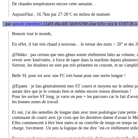
De chaudes températures encore cette semaine...
Aujourd'hui , 16.7km par 27-28¨C en milieu de matinée.
par
spruch (membre)
(2a01:e0a:dd5:3dc0:619d:a5ee:b31c:xx) le 11/07/26 à
Bonsoir tout le monde,
En effet, il fait très chaud à nouveau .. le retour des nuits > 20° et des
@Nikko : pas certain que mes gênes soient réellement liées au volume, c
revoir avec kiné/ostéo, à force de taper dans la machine depuis plusieurs
Surtout, les douleurs ne sont pas très présentes en courant, et ne s'amplif
Belle SL pour toi avec une FC très basse pour une sortie longue !
@Epami : je fais généralement mes ST courts et moyens sur le même parc
autant dire que je le connais bien et même encore mieux désormais !
Pour les sorties ST long, je varie un peu + les parcours car le fait d'avo
les bonnes zones de travail.
Et oui, j'ai des semelles de longue date avec mon podologue (une petite d
continuant de courir avec (je crois que les dernières datent d'avant le M
Elles commencent à être bien usées et un contrôle de temps en temps ne fa
charge, forcément. Un peu la logique de me dire "est-ce réellement utile 