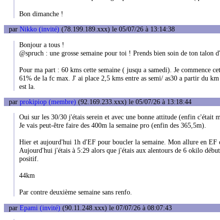
Bon dimanche !
par
Nikko (invité)
(78.199.189.xxx) le 05/07/26 à 13:14:38
Bonjour a tous !
@spruch : une grosse semaine pour toi ! Prends bien soin de ton talon d'a
Pour ma part : 60 kms cette semaine ( jusqu a samedi). Je commence cette
61% de la fc max. J' ai place 2,5 kms entre as semi/ as30 a partir du k
est la.
par
prokipiop (membre)
(92.169.233.xxx) le 05/07/26 à 13:18:44
Oui sur les 30/30 j'étais serein et avec une bonne attitude (enfin c'était
Je vais peut-être faire des 400m la semaine pro (enfin des 365,5m).
Hier et aujourd'hui 1h d'EF pour boucler la semaine. Mon allure en EF
Aujourd'hui j'étais à 5:29 alors que j'étais aux alentours de 6 okilo début
positif.
44km
Par contre deuxième semaine sans renfo.
par
Epami (invité)
(90.11.248.xxx) le 07/07/26 à 08:07:43