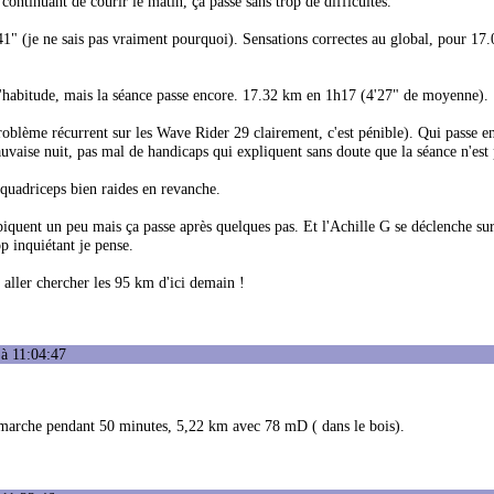
ontinuant de courir le matin, ça passe sans trop de difficultés.
'41" (je ne sais pas vraiment pourquoi). Sensations correctes au global, pour 17
'habitude, mais la séance passe encore. 17.32 km en 1h17 (4'27" de moyenne).
problème récurrent sur les Wave Rider 29 clairement, c'est pénible). Qui passe e
auvaise nuit, pas mal de handicaps qui expliquent sans doute que la séance n'est 
quadriceps bien raides en revanche.
piquent un peu mais ça passe après quelques pas. Et l'Achille G se déclenche sur
p inquiétant je pense.
 aller chercher les 95 km d'ici demain !
à 11:04:47
2’ marche pendant 50 minutes, 5,22 km avec 78 mD ( dans le bois).