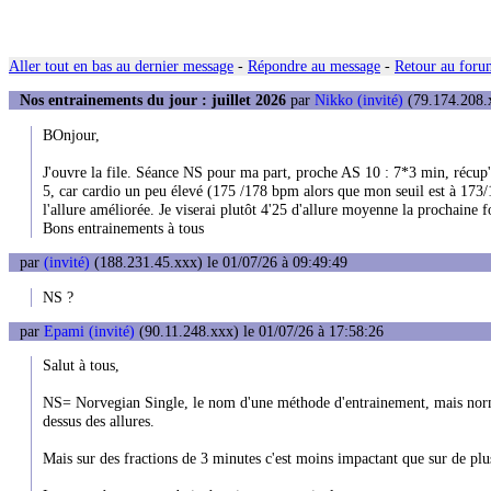
Aller tout en bas au dernier message
-
Répondre au message
-
Retour au forum
Nos entrainements du jour : juillet 2026
par
Nikko (invité)
(79.174.208.x
BOnjour,
J'ouvre la file. Séance NS pour ma part, proche AS 10 : 7*3 min, récup' 
5, car cardio un peu élevé (175 /178 bpm alors que mon seuil est à 173/1
l'allure améliorée. Je viserai plutôt 4'25 d'allure moyenne la prochaine fo
Bons entrainements à tous
par
(invité)
(188.231.45.xxx) le 01/07/26 à 09:49:49
NS ?
par
Epami (invité)
(90.11.248.xxx) le 01/07/26 à 17:58:26
Salut à tous,
NS= Norvegian Single, le nom d'une méthode d'entrainement, mais norm
dessus des allures.
Mais sur des fractions de 3 minutes c'est moins impactant que sur de plu