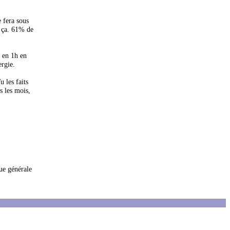
 fera sous
r ça. 61% de
, en 1h en
ergie.
u les faits
s les mois,
ue générale