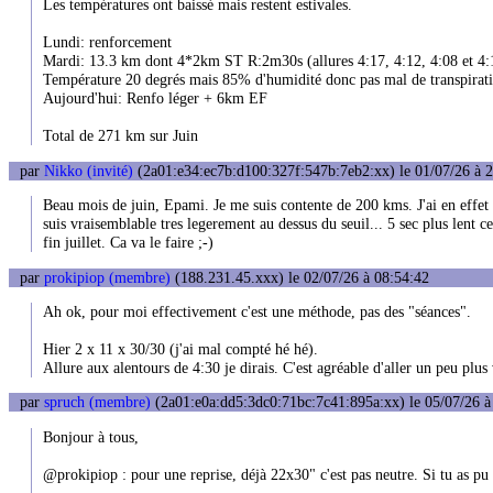
Les températures ont baissé mais restent estivales.
Lundi: renforcement
Mardi: 13.3 km dont 4*2km ST R:2m30s (allures 4:17, 4:12, 4:08 et 4:13),
Température 20 degrés mais 85% d'humidité donc pas mal de transpirat
Aujourd'hui: Renfo léger + 6km EF
Total de 271 km sur Juin
par
Nikko (invité)
(2a01:e34:ec7b:d100:327f:547b:7eb2:xx) le 01/07/26 à 
Beau mois de juin, Epami. Je me suis contente de 200 kms. J'ai en effet 
suis vraisemblable tres legerement au dessus du seuil... 5 sec plus lent c
fin juillet. Ca va le faire ;-)
par
prokipiop (membre)
(188.231.45.xxx) le 02/07/26 à 08:54:42
Ah ok, pour moi effectivement c'est une méthode, pas des "séances".
Hier 2 x 11 x 30/30 (j'ai mal compté hé hé).
Allure aux alentours de 4:30 je dirais. C'est agréable d'aller un peu plus 
par
spruch (membre)
(2a01:e0a:dd5:3dc0:71bc:7c41:895a:xx) le 05/07/26 à
Bonjour à tous,
@prokipiop : pour une reprise, déjà 22x30" c'est pas neutre. Si tu as pu