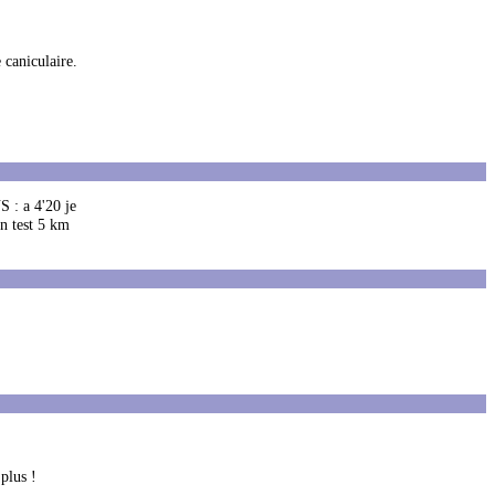
 caniculaire.
S : a 4'20 je
un test 5 km
plus !