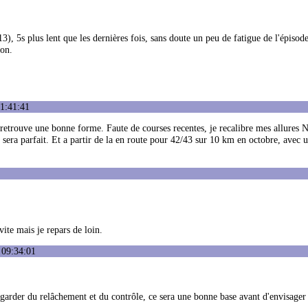
 5s plus lent que les dernières fois, sans doute un peu de fatigue de l'épisode
ion.
21:41:41
retrouve une bonne forme. Faute de courses recentes, je recalibre mes allures N
e sera parfait. Et a partir de la en route pour 42/43 sur 10 km en octobre, avec 
vite mais je repars de loin.
 09:34:01
 garder du relâchement et du contrôle, ce sera une bonne base avant d'envisager 