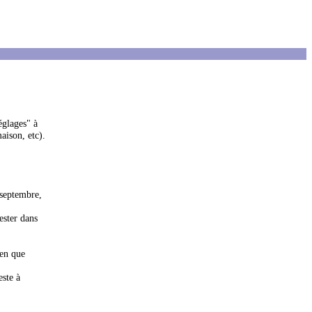
églages" à
aison, etc).
 septembre,
ester dans
ien que
este à