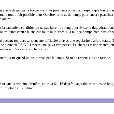
ssaie de garder la forme avant les prochains objectifs. J'espère que ton test se
emble tout a fait possible pour Octobre, et tu as du temps pour encore peaufine
e allure!
 la canicule a condition de ne pas faire trop long pour éviter la déshydratation
ntre lutter contre la chaleur toute la journée + la nuit ça pompe bien plus d'én
passent toujours sans aucune difficulté et avec une régularité d'allure totale. T
e alerte au TA G ? J'espère que ça va vite passer. La charge est importante tou
emelles en plus dans tes chaussures?
énéral, sauf quand un peu pressé par le temps. Si tu ne ressens aucune fatique
eur que la semaine dernière, couru à 6h, 16 degrés , agréable et moins de fatig
our un total de 13.57km.