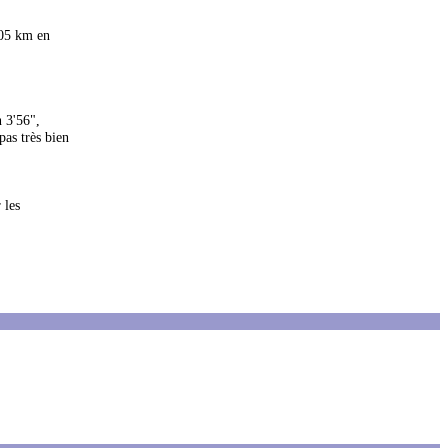
.05 km en
n 3'56",
pas très bien
 les