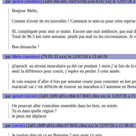
par
spruch (membre)
(2a01:e0a:dd5:3dc0:619d:a5ee:b31c:xx) le 12/07/26 à
Bonjour Melie,
Content d'avoir de tes nouvelles ! Comment te sens-tu pour cette reprise
SL compliquée pour moi ce matin. Encore une nuit médiocre, pas mal d
Total de 96.5 km cette semaine, plutôt pas mal vu les circonstances. Je v
Bon dimanche !
par
Melie (membre)
(79.83.33.xxx) le 12/07/26 à 13:44:19
@spruch: au niveau musculaire ça été car pendant 1 mois j’ai fais de la na
senti la différence pour courir, j’espère en perdre 3 cette année.
Je vais essayer d’aller 4 fois par semaine courir pour remonter en km po
maratrail car c’est difficile de trouver un marathon à l’automne en Bre
par
spruch (invité)
(2a01:cb09:a01a:c8de:b7:8f41:c8ea:xx) le 12/07/26 à 15
On pourrait aller s'entraîner ensemble dans les bois, en soirée.
Tu es dans quelle région ?
Je peux me déplacer
par
(invité)
(2a01:cb09:a01a:c8de:b7:8f41:c8ea:xx) le 12/07/26 à 15:48:41
Je voulais dire où ca en Bretagne ? moi aussi j'y suis.