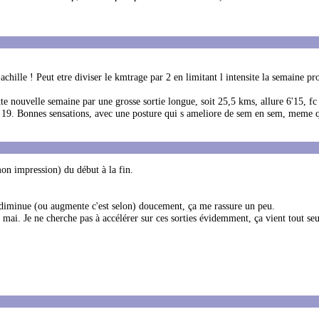
chille ! Peut etre diviser le kmtrage par 2 en limitant l intensite la semaine pr
 nouvelle semaine par une grosse sortie longue, soit 25,5 kms, allure 6'15, fc t
m 19. Bonnes sensations, avec une posture qui s ameliore de sem en sem, meme q
 mon impression) du début à la fin.
 diminue (ou augmente c'est selon) doucement, ça me rassure un peu.
 mai. Je ne cherche pas à accélérer sur ces sorties évidemment, ça vient tout seul