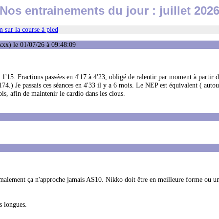
Nos entrainements du jour : juillet 202
 sur la course à pied
xx) le 01/07/26 à 09:48:09
1'15. Fractions passées en 4'17 à 4'23, obligé de ralentir par moment à partir d
74.) Je passais ces séances en 4'33 il y a 6 mois. Le NEP est équivalent ( autou
is, afin de maintenir le cardio dans les clous.
alement ça n'approche jamais AS10. Nikko doit être en meilleure forme ou u
s longues.