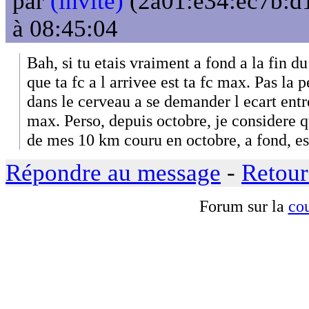
par
(invité)
(2a01:e34:ec7b:d1
à 08:45:04
Bah, si tu etais vraiment a fond a la fin d
que ta fc a l arrivee est ta fc max. Pas la 
dans le cerveau a se demander l ecart entre 
max. Perso, depuis octobre, je considere q
de mes 10 km couru en octobre, a fond, e
Répondre au message
-
Retour
Forum sur la
cou