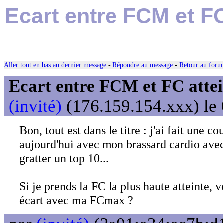
Ecart entre FCM et FC 
Aller tout en bas au dernier message
-
Répondre au message
-
Retour au forum
Ecart entre FCM et FC attei
(invité)
(176.159.154.xxx) le 
Bon, tout est dans le titre : j'ai fait une 
aujourd'hui avec mon brassard cardio avec
gratter un top 10...
Si je prends la FC la plus haute atteinte, 
écart avec ma FCmax ?