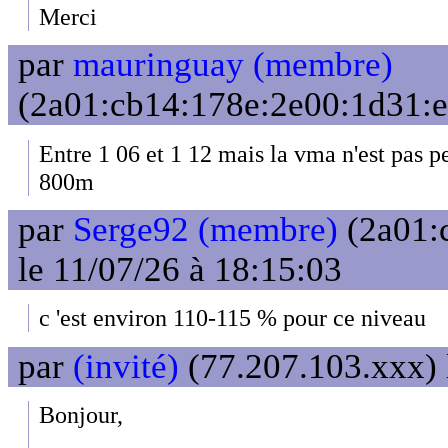
Merci
par
mauringuay (membre)
(2a01:cb14:178e:2e00:1d31:ef
Entre 1 06 et 1 12 mais la vma n'est pas pe
800m
par
Serge92 (membre)
(2a01:
le 11/07/26 à 18:15:03
c 'est environ 110-115 % pour ce niveau
par
(invité)
(77.207.103.xxx) 
Bonjour,