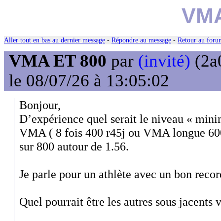
VMA
Aller tout en bas au dernier message
-
Répondre au message
-
Retour au forum
VMA ET 800
par
(invité)
(2a
le 08/07/26 à 13:05:02
Bonjour,
D’expérience quel serait le niveau « min
VMA ( 8 fois 400 r45j ou VMA longue 600
sur 800 autour de 1.56.
Je parle pour un athlète avec un bon recor
Quel pourrait être les autres sous jacents 