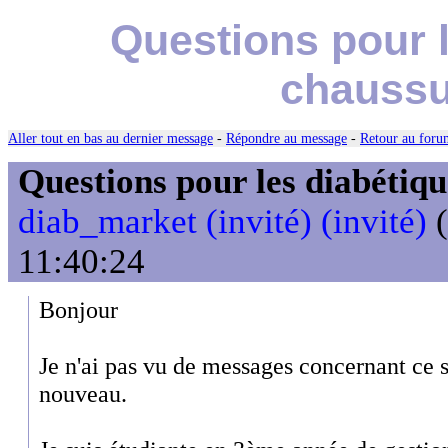
Questions pour l
chaussu
Aller tout en bas au dernier message
-
Répondre au message
-
Retour au forum
Questions pour les diabétiqu
diab_market (invité) (invité)
(
11:40:24
Bonjour
Je n'ai pas vu de messages concernant ce s
nouveau.