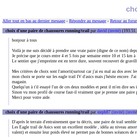
cho
Aller tout en bas au dernier message
-
Répondre au message
-
Retour au forum
choix d'une paire de chaussures running/trail
par
david (invité)
(193.51.
bonjour à tous
Voilà je me suis décidé à prendre une vraie paire (digne de ce nom) depu
Je précise que je cours entre 4 et 5 fois par semaine entre 10 et 15 km à
Le sentier que j'empreinte est en terre dure, souvent recouvert de gravill
Mes critères de choix sont l'amorti(surtout car j'ai eu mal au dos avec les
mon choix se porte sur les eagle trail IV d'asics mais j'hésite encore. J'ai
magasin.
Quelqu'un à t'il essayé l'un de ces deux modèles et peut il m'en dire ses
Sinon vu mon profil de course faut-il vraiment que je prenne une paire 
Merci pour votre aide.
choix d'une paire de chaussures running/trail
par
steph87 (invité) (invité
D'après le terrain d'entrainement que tu décris, une paire de trail semble
Les Eagle trail de Asics sont un excellent modèle , idéla au niveau amort
valent) et ensuite leur poids élevé ne permet pas de bonnes scéances de ré