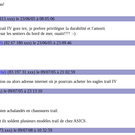
as!
113.xxx) le 23/06/05 à 08:05:06
ail IV gore tex, je prefere privilègier la durabilité et l'amorti.
 sur les sentiers du bord de mer, ouaiii!!!! :-)
é)
(82.67.180.xxx) le 23/06/05 à 23:09:46
ité)
(83.197.31.xxx) le 09/07/05 à 21:02:59
n ou alors adresse internet où je pourrais acheter les eagles trail IV
) le 09/07/05 à 23:13:10
bien achalandés en chaussures trail.
 ils soldent plusieurs modèles trail de chez ASICS.
3.xxx) le 09/07/08 à 10:32:59