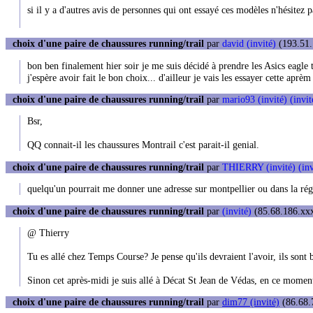
si il y a d'autres avis de personnes qui ont essayé ces modèles n'hésitez p
choix d'une paire de chaussures running/trail
par
david (invité)
(193.51.
bon ben finalement hier soir je me suis décidé à prendre les Asics eagle tr
j'espère avoir fait le bon choix... d'ailleur je vais les essayer cette aprèm
choix d'une paire de chaussures running/trail
par
mario93 (invité) (invit
Bsr,
QQ connait-il les chaussures Montrail c'est parait-il genial.
choix d'une paire de chaussures running/trail
par
THIERRY (invité) (inv
quelqu'un pourrait me donner une adresse sur montpellier ou dans la régio
choix d'une paire de chaussures running/trail
par
(invité)
(85.68.186.xxx
@ Thierry
Tu es allé chez Temps Course? Je pense qu'ils devraient l'avoir, ils sont 
Sinon cet après-midi je suis allé à Décat St Jean de Védas, en ce moment
choix d'une paire de chaussures running/trail
par
dim77 (invité)
(86.68.7