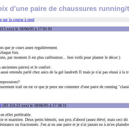
ix d'une paire de chaussures running/t
 sur la course à pied
113.xxx) le 18/06/05 à 17:01:01
is que je cours assez regulièrement.
 chaque fois.
ons, par moment il est plus caillouteux... bon voilà pour planter le décor:)
 anciennes paires) et le confort.
 aussi entendu parlé chez asics de la gel landreth II mais je n'ai pas réussi à la t
 impressions?
purement trail ou est ce que je peux me contenter d'une paire de running "class
)
(83.114.22.xxx) le 18/06/05 à 17:38:11
 en effet préférable.
ie et maintien. Deux petits bémols, son prix d'abord (assez élévé, mais ceci dit e
sistance ou fractionnés. J'en ai eu une paire et je n'ai jamais eu à m'en plaindre