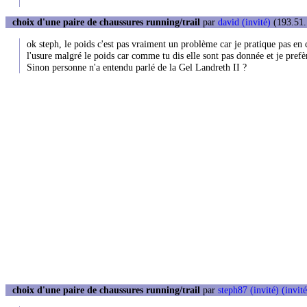
choix d'une paire de chaussures running/trail
par
david (invité)
(193.51.
ok steph, le poids c'est pas vraiment un problème car je pratique pas en co
l'usure malgré le poids car comme tu dis elle sont pas donnée et je pref
Sinon personne n'a entendu parlé de la Gel Landreth II ?
choix d'une paire de chaussures running/trail
par
steph87 (invité) (invité