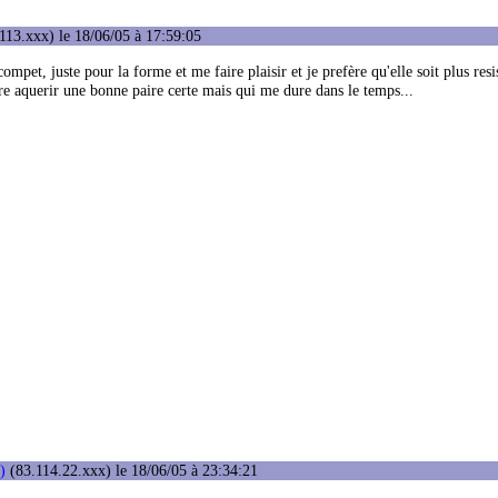
113.xxx) le 18/06/05 à 17:59:05
mpet, juste pour la forme et me faire plaisir et je prefère qu'elle soit plus resi
ère aquerir une bonne paire certe mais qui me dure dans le temps...
)
(83.114.22.xxx) le 18/06/05 à 23:34:21