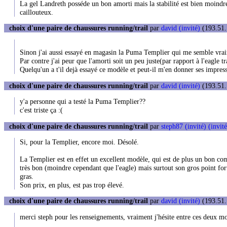
La gel Landreth posséde un bon amorti mais la stabilité est bien moindre 
caillouteux.
choix d'une paire de chaussures running/trail
par
david (invité)
(193.51.
Sinon j'ai aussi essayé en magasin la Puma Templier qui me semble vraimen
Par contre j'ai peur que l'amorti soit un peu juste(par rapport à l'eagle tra
Quelqu'un a t'il dejà essayé ce modèle et peut-il m'en donner ses impres
choix d'une paire de chaussures running/trail
par
david (invité)
(193.51.
y'a personne qui a testé la Puma Templier??
c'est triste ça :(
choix d'une paire de chaussures running/trail
par
steph87 (invité) (invité
Si, pour la Templier, encore moi. Désolé.
La Templier est en effet un excellent modèle, qui est de plus un bon co
très bon (moindre cependant que l'eagle) mais surtout son gros point for
gras.
Son prix, en plus, est pas trop élevé.
choix d'une paire de chaussures running/trail
par
david (invité)
(193.51.
merci steph pour les renseignements, vraiment j'hésite entre ces deux m