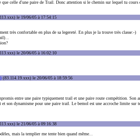
que celle d'une paire de Trail. Donc attention si le chemin sur lequel tu cours 
113.xxx) le 19/06/05 à 17:54:15
t très confortable en plus de sa legereté. En plus je la trouve très classe:-)
il)...
sion?
113.xxx) le 20/06/05 à 16:02:10
)
(83.114.19.xxx) le 20/06/05 à 18:59:56
mpromis entre une paire typiquement trail et une paire route compétition. Son a
t et son dynamisme pour une paire trail. Le bemol est une accroche limite sur te
113.xxx) le 21/06/05 à 09:16:38
odèles, mais la templier me tente bien quand même...