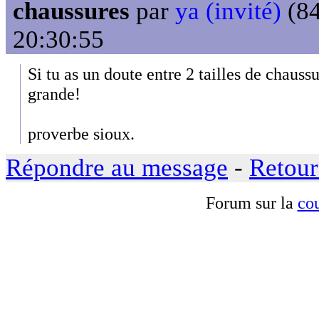
chaussures
par
ya (invité)
(84
20:30:55
Si tu as un doute entre 2 tailles de chauss
grande!
proverbe sioux.
Répondre au message
-
Retour
Forum sur la
cou