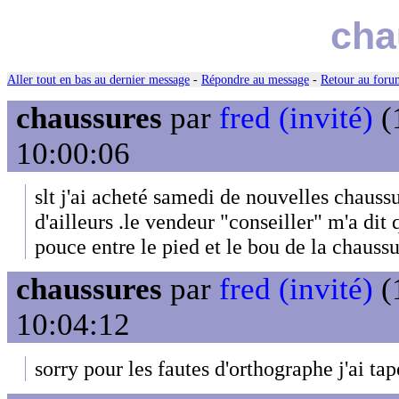
cha
Aller tout en bas au dernier message
-
Répondre au message
-
Retour au forum
chaussures
par
fred (invité)
(
10:00:06
slt j'ai acheté samedi de nouvelles chauss
d'ailleurs .le vendeur "conseiller" m'a dit q
pouce entre le pied et le bou de la chaussu
chaussures
par
fred (invité)
(
10:04:12
sorry pour les fautes d'orthographe j'ai tap