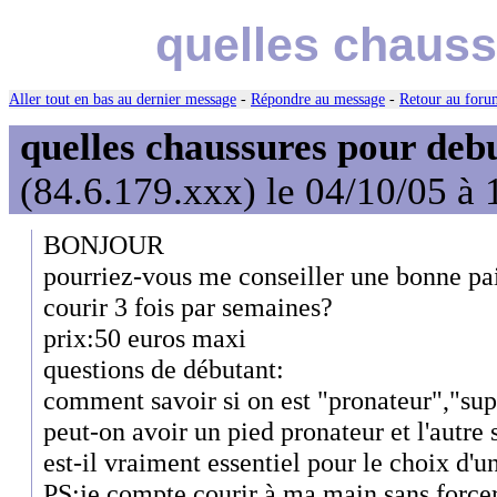
quelles chauss
Aller tout en bas au dernier message
-
Répondre au message
-
Retour au forum
quelles chaussures pour deb
(84.6.179.xxx) le 04/10/05 à 
BONJOUR
pourriez-vous me conseiller une bonne pa
courir 3 fois par semaines?
prix:50 euros maxi
questions de débutant:
comment savoir si on est "pronateur","sup
peut-on avoir un pied pronateur et l'autre
est-il vraiment essentiel pour le choix d'
PS:je compte courir à ma main,sans force