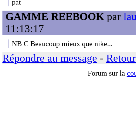
pat
GAMME REEBOOK
par
la
11:13:17
NB C Beaucoup mieux que nike...
Répondre au message
-
Retour
Forum sur la
cou