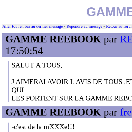
GAMME
Aller tout en bas au dernier message
-
Répondre au message
-
Retour au forum
GAMME REEBOOK
par
RE
17:50:54
SALUT A TOUS,
J AIMERAI AVOIR L AVIS DE TOUS ,
QUI
LES PORTENT SUR LA GAMME REB
GAMME REEBOOK
par
fre
-c'est de la mXXXe!!!