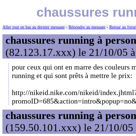
chaussures runn
Aller tout en bas au dernier message
-
Répondre au message
-
Retour au forum
chaussures running à person
(82.123.17.xxx) le 21/10/05 
pour ceux qui ont en marre des couleurs 
running et qui sont prêts à mettre le prix:
http://nikeid.nike.com/nikeid/index.jhtml
promoID=685&action=intro&popup=no&r
chaussures running à person
(159.50.101.xxx) le 21/10/05