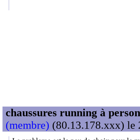
chaussures running à person
(membre)
(80.13.178.xxx) le 