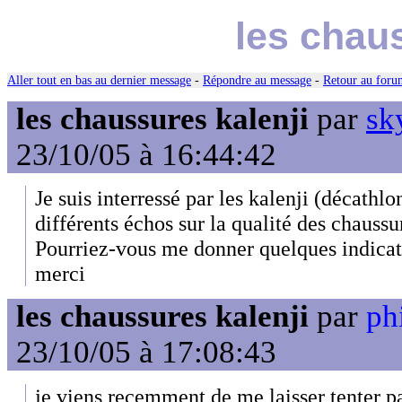
les chau
Aller tout en bas au dernier message
-
Répondre au message
-
Retour au forum
les chaussures kalenji
par
sk
23/10/05 à 16:44:42
Je suis interressé par les kalenji (décathlon
différents échos sur la qualité des chaussur
Pourriez-vous me donner quelques indicat
merci
les chaussures kalenji
par
ph
23/10/05 à 17:08:43
je viens recemment de me laisser tenter p