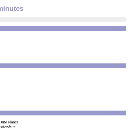
minutes
: une séance
ssionés te