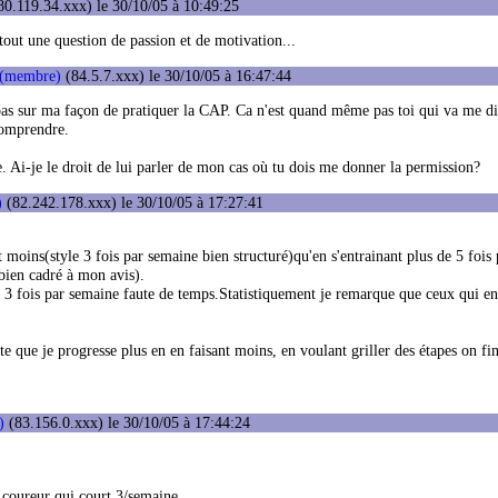
0.119.34.xxx) le 30/10/05 à 10:49:25
 tout une question de passion et de motivation...
 (membre)
(84.5.7.xxx) le 30/10/05 à 16:47:44
pas sur ma façon de pratiquer la CAP. Ca n'est quand même pas toi qui va me d
comprendre.
. Ai-je le droit de lui parler de mon cas où tu dois me donner la permission?
)
(82.242.178.xxx) le 30/10/05 à 17:27:41
 moins(style 3 fois par semaine bien structuré)qu'en s'entrainant plus de 5 fois 
bien cadré à mon avis).
t 3 fois par semaine faute de temps.Statistiquement je remarque que ceux qui en
e que je progresse plus en en faisant moins, en voulant griller des étapes on fin
)
(83.156.0.xxx) le 30/10/05 à 17:44:24
 coureur qui court 3/semaine