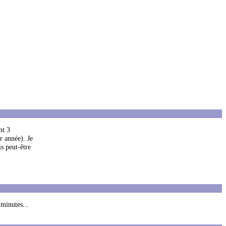
nt 3
r année). Je
is peut-être
 minutes...