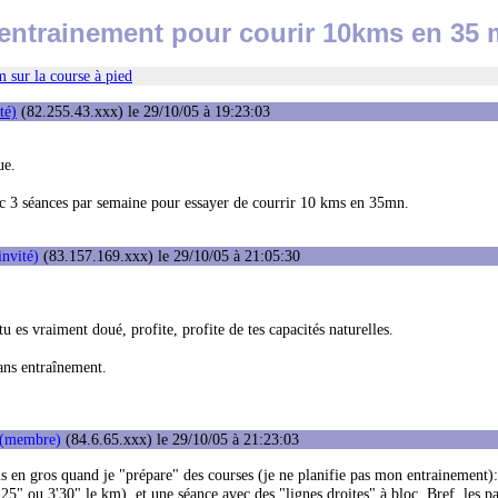
'entrainement pour courir 10kms en 35 
 sur la course à pied
té)
(82.255.43.xxx) le 29/10/05 à 19:23:03
ue.
c 3 séances par semaine pour essayer de courrir 10 kms en 35mn.
invité)
(83.157.169.xxx) le 29/10/05 à 21:05:30
u es vraiment doué, profite, profite de tes capacités naturelles.
sans entraînement.
 (membre)
(84.6.65.xxx) le 29/10/05 à 21:23:03
is en gros quand je "prépare" des courses (je ne planifie pas mon entrainement)
" ou 3'30" le km), et une séance avec des "lignes droites" à bloc. Bref, les pa