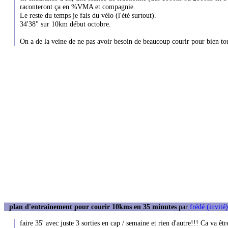
raconteront ça en %VMA et compagnie.
Le reste du temps je fais du vélo (l'été surtout).
34'38" sur 10km début octobre.
On a de la veine de ne pas avoir besoin de beaucoup courir pour bien to
plan d'entrainement pour courir 10kms en 35 minutes
par
frédé (invité)
faire 35' avec juste 3 sorties en cap / semaine et rien d'autre!!! Ca va être