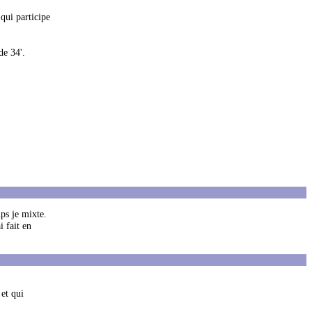
qui participe
de 34'.
ps je mixte.
 fait en
 et qui