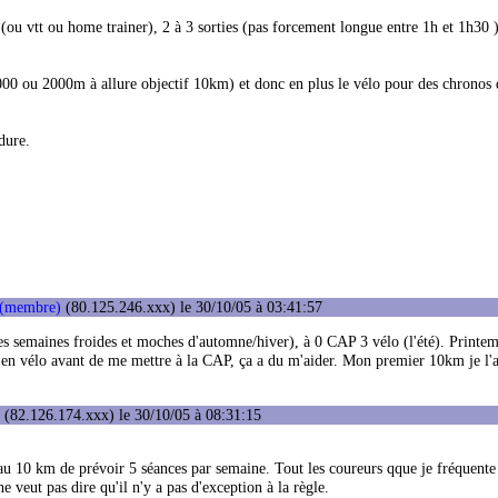
ou vtt ou home trainer), 2 à 3 sorties (pas forcement longue entre 1h et 1h30 )
000 ou 2000m à allure objectif 10km) et donc en plus le vélo pour des chronos 
 dure.
 (membre)
(80.125.246.xxx) le 30/10/05 à 03:41:57
es semaines froides et moches d'automne/hiver), à 0 CAP 3 vélo (l'été). Printem
 en vélo avant de me mettre à la CAP, ça a du m'aider. Mon premier 10km je l'ai
(82.126.174.xxx) le 30/10/05 à 08:31:15
' au 10 km de prévoir 5 séances par semaine. Tout les coureurs qque je fréquente
 veut pas dire qu'il n'y a pas d'exception à la règle.