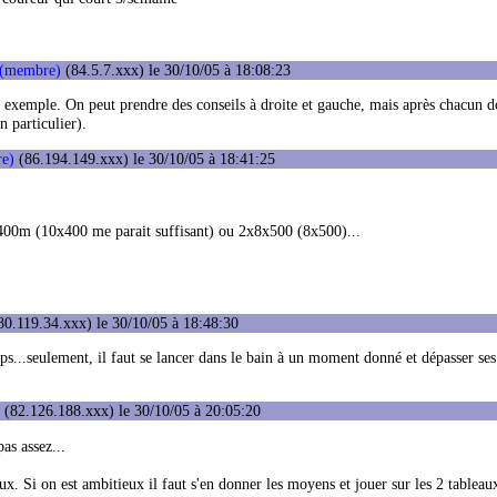
 (membre)
(84.5.7.xxx) le 30/10/05 à 18:08:23
un exemple. On peut prendre des conseils à droite et gauche, mais après chacun do
n particulier).
re)
(86.194.149.xxx) le 30/10/05 à 18:41:25
x10x400m (10x400 me parait suffisant) ou 2x8x500 (8x500)...
0.119.34.xxx) le 30/10/05 à 18:48:30
ps...seulement, il faut se lancer dans le bain à un moment donné et dépasser se
(82.126.188.xxx) le 30/10/05 à 20:05:20
as assez...
eux. Si on est ambitieux il faut s'en donner les moyens et jouer sur les 2 tableaux