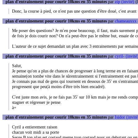
plan d'entrainement pour courir 10kms en 35 minutes
par
zip (invité)
(8
Donc, la course à pied, ce n'est pas une question d'être doué, c'est avant
plan d'entrainement pour courir 10kms en 35 minutes
par
chameauxxx
Me poser des questions? Je m'en pose beaucoup, il faut, mais surement 
de fois je dois courir non? On n'a peut-être pas le même but, essaie de 
L'auteur de ce sujet demandait un plan avec 3 entrainements par semaine
plan d'entrainement pour courir 10kms en 35 minutes
par
cyril- (invité
Salut,
Je pense qu'on a plus de chances de progresser à long terme en en faisant
semaine(on tombe vite dans le sûrentrainement si l'entrainement est pas 
Je connais pas mal de gens qui tournent en dessous de 35' en s'entrainan
progressent que peu(à moins d'être très bien encadré).
C'est juste mon avis, je ne fais pas 35' sur 10 km mais je me rends compt
stagner et régresser je pense.
à+
plan d'entrainement pour courir 10kms en 35 minutes
par
Isidor (invité
Cyril a entierement raison
chacun voit midi a sa porte
Serge B ton plan est costaud meme trop costaud pour un debutant ou un