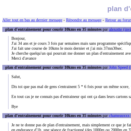
plan d
Aller tout en bas au dernier message
-
Répondre au message
-
Retour au forum
plan d'entrainement pour courir 10kms en 35 minutes
par
alexotte (invi
Bonjour,
J'ai 34 ans et je cours 3 fois par semaines mais sans programme spécifiq
J'ai fait une course de 10kms le mois dernier et j'ai mis 37mn30sec.
Je cherche quelqu'un qui pourrait me donner un plan d'entrainement ave
Merci d'avance
plan d'entrainement pour courir 10kms en 35 minutes
par
John Speed (
Salut,
Dis toi que pas mal de gens s'entrainent 5 * 6 fois pour un même score, t
En tout cas je ne connais pas d'entraineur qui ont ça dans leurs cartons 
Bye
plan d'entrainement pour courir 10kms en 35 minutes
par
chameauxxx
Je ne te donne pas de plan d'entrainement, mais simplement ce que je fa
en endurance d'1h, une séance de fractionné (des 1000m ou 2000m en 3'25