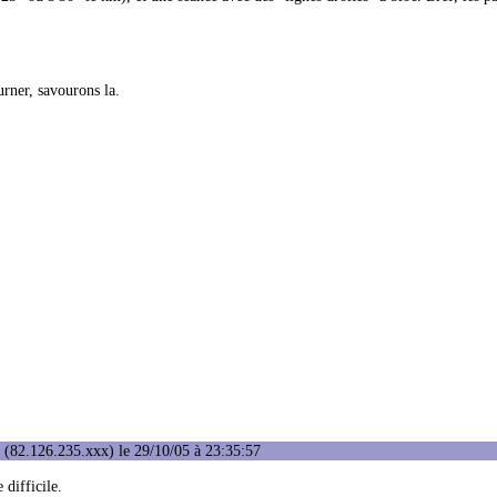
urner, savourons la.
(82.126.235.xxx) le 29/10/05 à 23:35:57
 difficile.