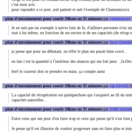
c'est mon avis
pour repondre a ce post ,soit patient et suit l'exemple de Chameauxxxx
plan d'entrainement pour courir 10kms en 35 minutes
par
chameauxxx
Je ne suis pas un exemple à suivre loin de là, d'ailleurs personne n'est 
tout à lui même, en fonction de ses envies et de ses capacités (de récup e
plan d'entrainement pour courir 10kms en 35 minutes
par
lucas (memb
je pense que pour un débutant, en effet le plan me parait bien corcé...
en fait c'est la quantité à l'intérieur des séances qui me fait peur : 2
bref le coureur doit se prendre en main, ça compte aussi
plan d'entrainement pour courir 10kms en 35 minutes
par
zip (invité)
(8
La capacité de récupération est quelquechose qui s'acquiert au fil du tem
capacités naturelles...
plan d'entrainement pour courir 10kms en 35 minutes
par
frédé (invité)
Entre ceux qui ont peur d'en faire trop et ceux qui pense qu'il n'en font p
Je pense qu'il est illusoire de vouloir progresser sans en faire plus et mi