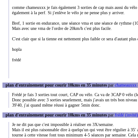
comme chameuxxx je fais également 3 sorties de cap mais aussi du vélo (
également à la perf. Si j'enlève le vélo je ne pense plus y arriver.
Bref, 1 sortie en endurance, une séance vma et une séance de rythme (1
Mais avec une vma de l'ordre de 20km/h c'est plus facile.
C'est clair que si la tienne est nettement plus faible ce sera d'autant plus
hopla
frédé
plan d'entrainement pour courir 10kms en 35 minutes
par
chameauxxx
Frédé je fais 3 sorties tout court, CAP ou vélo. Ca va de 3CAP 0 vélo (l
Donc possible avec 3 sorties seuelement, mais j'avais un très bon niveau
39'40, j'ai quand même réussi à gagner 5min donc.
plan d'entrainement pour courir 10kms en 35 minutes
par
frédé (invité)
Je ne dit pas que c'est impossible à réaliser en 3X/semaine.
Mais il est plus raisonnable dire à quelqu'un qui veut être régulier à 35
tourne à cette vitesse font tous minimum 4-5 séances par semaine. Cela ne