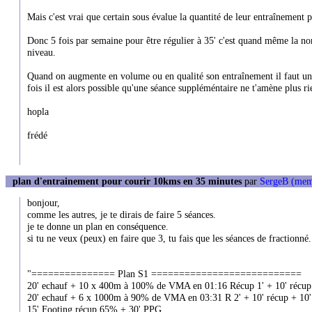
Mais c'est vrai que certain sous évalue la quantité de leur entraînement p
Donc 5 fois par semaine pour être régulier à 35' c'est quand même la nor
niveau.
Quand on augmente en volume ou en qualité son entraînement il faut un 
fois il est alors possible qu'une séance suppléméntaire ne t'amène plus ri
hopla
frédé
plan d'entrainement pour courir 10kms en 35 minutes
par
SergeB (mem
bonjour,
comme les autres, je te dirais de faire 5 séances.
je te donne un plan en conséquence.
si tu ne veux (peux) en faire que 3, tu fais que les séances de fractionné.
"=============== Plan S1 ===========================
20' echauf + 10 x 400m à 100% de VMA en 01:16 Récup 1' + 10' récup 
20' echauf + 6 x 1000m à 90% de VMA en 03:31 R 2' + 10' récup + 10'
15' Footing récup 65% + 30' PPG