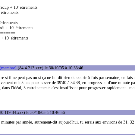
écup + 10' étirements
 étirements
 érirements
ndi + 10' étirements
========
+ 10' étirements
 (membre)
(84.4.213.xxx) le 30/10/05 à 10:33:46
e si il ne peut pas ou si ça ne lui dit rien de courir 5 fois par semaine, en faisa
ctivement mis 5 ans pour passer de 39'40 à 34'38, en progressant d'une minute pa
r, dans l'idéal, 3 entrainements c'est insuffisant pour progresser rapidement...ma
0.119.34.xxx) le 30/10/05 à 10:46:56
 minutes par année, autrement-dit aujourd'hui, tu serais aux environs de 31, 32