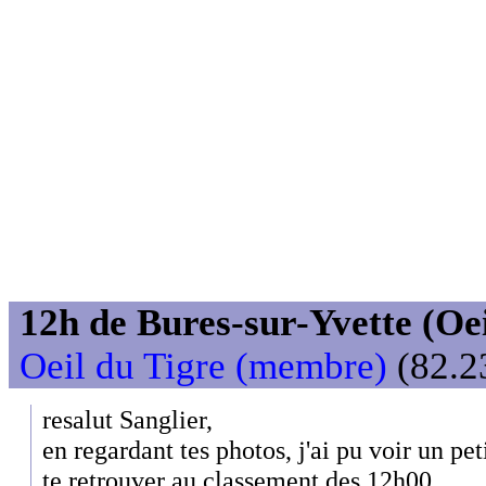
12h de Bures-sur-Yvette (Oeil
Oeil du Tigre (membre)
(82.2
resalut Sanglier,
en regardant tes photos, j'ai pu voir un pet
te retrouver au classement des 12h00