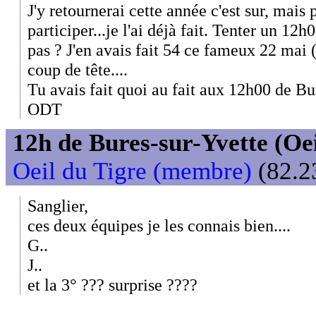
J'y retournerai cette année c'est sur, mai
participer...je l'ai déjà fait. Tenter un 1
pas ? J'en avais fait 54 ce fameux 22 mai 
coup de tête....
Tu avais fait quoi au fait aux 12h00 de Bu
ODT
12h de Bures-sur-Yvette (Oeil
Oeil du Tigre (membre)
(82.2
Sanglier,
ces deux équipes je les connais bien....
G..
J..
et la 3° ??? surprise ????