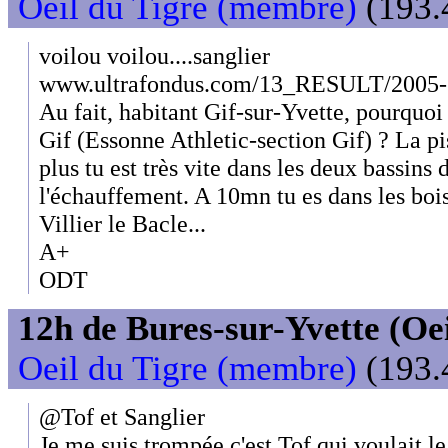
Oeil du Tigre (membre)
(193.
voilou voilou....sanglier
www.ultrafondus.com/13_RESULT/2005-
Au fait, habitant Gif-sur-Yvette, pourquoi 
Gif (Essonne Athletic-section Gif) ? La pi
plus tu est très vite dans les deux bassins
l'échauffement. A 10mn tu es dans les boi
Villier le Bacle...
A+
ODT
12h de Bures-sur-Yvette (Oeil
Oeil du Tigre (membre)
(193.
@Tof et Sanglier
Je me suis trompée c'est Tof qui voulait l