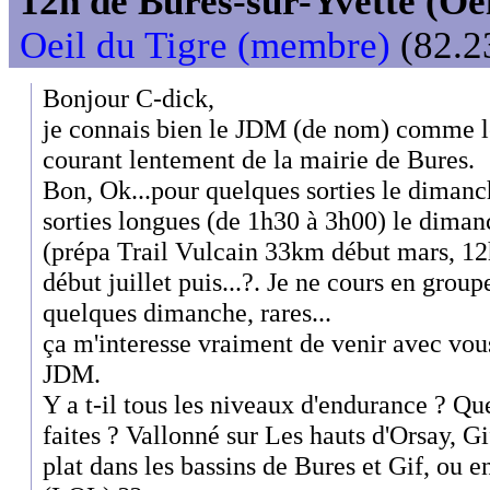
12h de Bures-sur-Yvette (Oeil
Oeil du Tigre (membre)
(82.2
Bonjour C-dick,
je connais bien le JDM (de nom) comme l
courant lentement de la mairie de Bures.
Bon, Ok...pour quelques sorties le dimanc
sorties longues (de 1h30 à 3h00) le diman
(prépa Trail Vulcain 33km début mars, 12
début juillet puis...?. Je ne cours en gro
quelques dimanche, rares...
ça m'interesse vraiment de venir avec vou
JDM.
Y a t-il tous les niveaux d'endurance ? Que
faites ? Vallonné sur Les hauts d'Orsay, G
plat dans les bassins de Bures et Gif, ou en