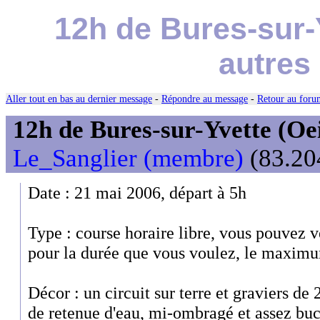
12h de Bures-sur-Y
autres
Aller tout en bas au dernier message
-
Répondre au message
-
Retour au forum
12h de Bures-sur-Yvette (Oeil
Le_Sanglier (membre)
(83.204
Date : 21 mai 2006, départ à 5h
Type : course horaire libre, vous pouvez v
pour la durée que vous voulez, le maximu
Décor : un circuit sur terre et graviers de
de retenue d'eau, mi-ombragé et assez bu