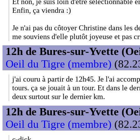
Et non, je suis loin d'être sélectionnable 
Enfin, ça viendra :)
Je n'ai pas du côtoyer Christine dans les d
me souviens d'elle plutôt joyeuse et pas cr
12h de Bures-sur-Yvette (Oeil
Oeil du Tigre (membre)
(82.23
j'ai couru à partir de 12h45. Je l'ai accom
tours. ça se jouait à un tour. Et dans le de
deux surtout sur le dernier km.
12h de Bures-sur-Yvette (Oeil
Oeil du Tigre (membre)
(82.2
c-dick