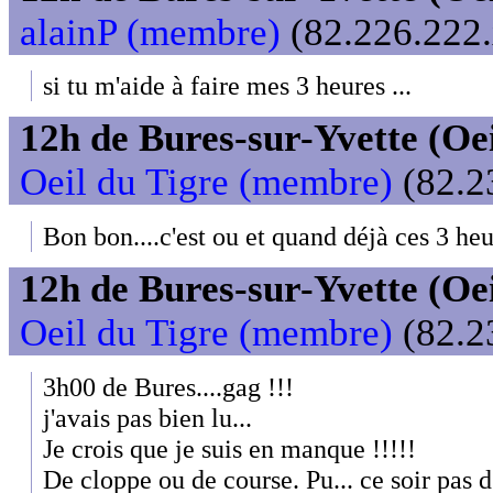
alainP (membre)
(82.226.222.
si tu m'aide à faire mes 3 heures ...
12h de Bures-sur-Yvette (Oeil
Oeil du Tigre (membre)
(82.2
Bon bon....c'est ou et quand déjà ces 3 he
12h de Bures-sur-Yvette (Oeil
Oeil du Tigre (membre)
(82.2
3h00 de Bures....gag !!!
j'avais pas bien lu...
Je crois que je suis en manque !!!!!
De cloppe ou de course. Pu... ce soir pas 