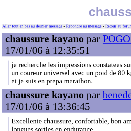
chauss
Aller tout en bas au dernier message
-
Répondre au message
-
Retour au forum
chaussure kayano
par
POGO (
17/01/06 à 12:35:51
je recherche les impressions constatees sur
un coureur universel avec un poid de 80 k
et je suis en prepa marathon.
chaussure kayano
par
benede
17/01/06 à 13:36:45
Excellente chaussure, confortable, bon amo
longues sorties en endurance.