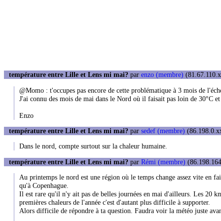
température entre Lille et Lens mi mai?
par
enzo (membre)
(81.67.110.x
@Momo : t'occupes pas encore de cette problématique à 3 mois de l'éch
J'ai connu des mois de mai dans le Nord où il faisait pas loin de 30°C et
Enzo
température entre Lille et Lens mi mai?
par
sedef (membre)
(86.198.0.xx
Dans le nord, compte surtout sur la chaleur humaine.
température entre Lille et Lens mi mai?
par
Rémi (membre)
(86.198.164
Au printemps le nord est une région où le temps change assez vite en fait
qu'à Copenhague.
Il est rare qu'il n'y ait pas de belles journées en mai d'ailleurs. Les 20
premières chaleurs de l'année c'est d'autant plus difficile à supporter.
Alors difficile de répondre à ta question. Faudra voir la météo juste avan