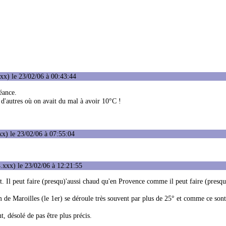
xx) le 23/02/06 à 00:43:44
éance.
 d'autres où on avait du mal à avoir 10°C !
x) le 23/02/06 à 07:55:04
.xxx) le 23/02/06 à 12:21:55
. Il peut faire (presqu)'aussi chaud qu'en Provence comme il peut faire (presqu)
 km de Maroilles (le 1er) se déroule très souvent par plus de 25° et comme ce sont
t, désolé de pas être plus précis.