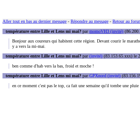
Aller tout en bas au dernier message
-
Répondre au message
-
Retour au forum
température entre Lille et Lens mi mai?
par
momoVH3 (invité)
(86.200.
Bonjour aux coureurs qui habitent cette région. Devant courir le maratho
y a vers la mi-mai.
température entre Lille et Lens mi mai?
par
(invité)
(83.153.65.xxx) le 2
ben comme d'hab vers la bas, froid et moche !
température entre Lille et Lens mi mai?
par
GPXnord (invité)
(83.156.19
en ce moment c'est pas le top, ca fait une semaine qu'il tombe une pluie